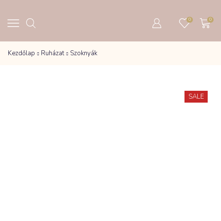
0
0
Kezdőlap
Ruházat
Szoknyák
SALE