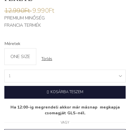
12.990
Ft
9.990
Ft
PREMIUM MINŐSÉG
FRANCIA TERMÉK
Méretek
ONE SIZE
Törlés
Plüss
Szoknya
‘WINTER’
KOSÁRBA TESZEM
fekete
quantity
Ha 12:00-ig megrendeli akkor már másnap megkapja
csomagját GLS-nél.
VAGY