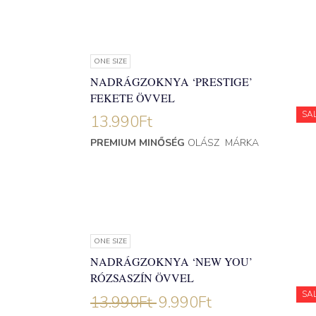
ONE SIZE
NADRÁGZOKNYA ‘PRESTIGE’
FEKETE ÖVVEL
SA
13.990
Ft
PREMIUM MINŐSÉG
OLÁSZ MÁRKA
ONE SIZE
NADRÁGZOKNYA ‘NEW YOU’
RÓZSASZÍN ÖVVEL
SA
13.990
Ft
9.990
Ft