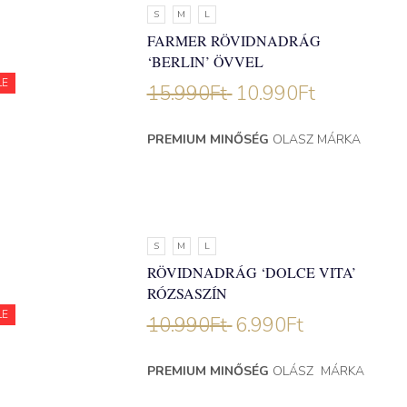
S
M
L
FARMER RÖVIDNADRÁG
‘BERLIN’ ÖVVEL
LE
15.990
Ft
10.990
Ft
PREMIUM MINŐSÉG
OLASZ MÁRKA
S
M
L
RÖVIDNADRÁG ‘DOLCE VITA’
RÓZSASZÍN
LE
10.990
Ft
6.990
Ft
PREMIUM MINŐSÉG
OLÁSZ MÁRKA