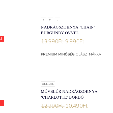
S
M
L
NADRÁGSZOKNYA ‘CHAIN’
BURGUNDY ÖVVEL
LE
13.990
Ft
9.990
Ft
PREMIUM MINŐSÉG
OLÁSZ MÁRKA
ONE SIZE
MŰVELÚR NADRÁGZOKNYA
‘CHARLOTTE’ BORDÓ
LE
12.990
Ft
10.490
Ft