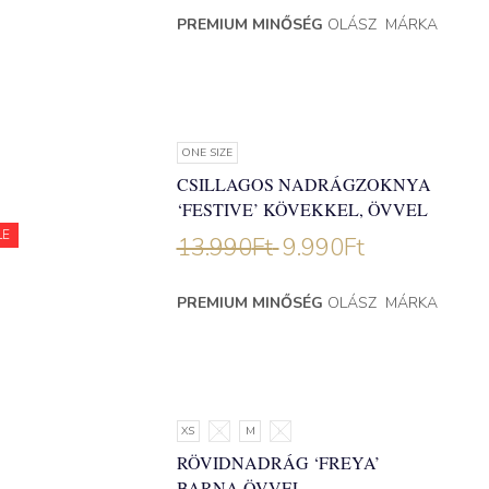
PREMIUM MINŐSÉG
OLÁSZ MÁRKA
ONE SIZE
CSILLAGOS NADRÁGZOKNYA
‘FESTIVE’ KÖVEKKEL, ÖVVEL
LE
13.990
Ft
9.990
Ft
PREMIUM MINŐSÉG
OLÁSZ MÁRKA
XS
S
M
L
RÖVIDNADRÁG ‘FREYA’
BARNA ÖVVEL