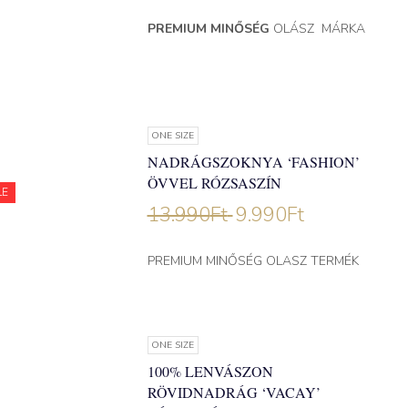
PREMIUM MINŐSÉG
OLÁSZ MÁRKA
ONE SIZE
NADRÁGSZOKNYA ‘FASHION’
ÖVVEL RÓZSASZÍN
LE
13.990
Ft
9.990
Ft
PREMIUM MINŐSÉG OLASZ TERMÉK
ONE SIZE
100% LENVÁSZON
RÖVIDNADRÁG ‘VACAY’