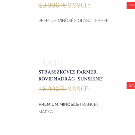
13.990
Ft
9.990
Ft
SA
PREMIUM MINŐSÉG OLASZ TERMÉK
S
M
L
STRASSZKÖVES FARMER
RÖVIDNADRÁG ‘SUNSHINE’
SA
16.990
Ft
9.990
Ft
PREMIUM MINŐSÉG
FRANCIA
MÁRKA