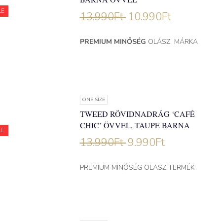
LE
13.990
Ft
10.990
Ft
PREMIUM MINŐSÉG
OLÁSZ MÁRKA
ONE SIZE
TWEED RÖVIDNADRÁG ‘CAFÉ
CHIC’ ÖVVEL, TAUPE BARNA
LE
13.990
Ft
9.990
Ft
PREMIUM MINŐSÉG OLASZ TERMÉK