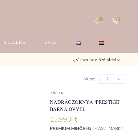
0
0
STSELLERS
SALE
Vissza az előző oldalra
Mutat
ONE SIZE
NADRÁGZOKNYA ‘PRESTIGE’
BARNA ÖVVEL
13.990
Ft
PREMIUM MINŐSÉG
OLÁSZ MÁRKA