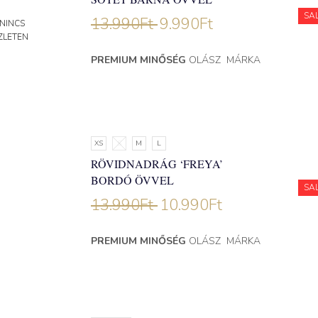
SA
13.990
Ft
9.990
Ft
NINCS
ZLETEN
PREMIUM MINŐSÉG
OLÁSZ MÁRKA
XS
S
M
L
RÖVIDNADRÁG ‘FREYA’
BORDÓ ÖVVEL
SA
13.990
Ft
10.990
Ft
PREMIUM MINŐSÉG
OLÁSZ MÁRKA