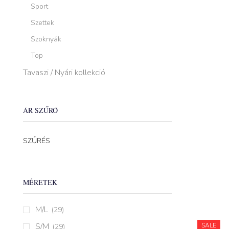
Sport
Szettek
Szoknyák
Top
Tavaszi / Nyári kollekció
ÁR SZŰRŐ
SZŰRÉS
MÉRETEK
M/L
(29)
S/M
SALE
(29)