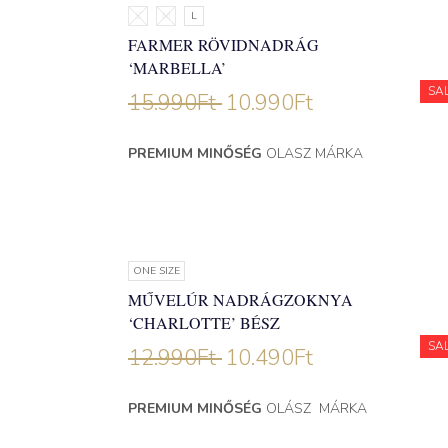
S
M
L
FARMER RÖVIDNADRÁG
‘MARBELLA’
SA
15.990
Ft
10.990
Ft
PREMIUM MINŐSÉG
OLASZ MÁRKA
ONE SIZE
MŰVELÚR NADRÁGZOKNYA
‘CHARLOTTE’ BÉSZ
SA
12.990
Ft
10.490
Ft
PREMIUM MINŐSÉG
OLÁSZ MÁRKA