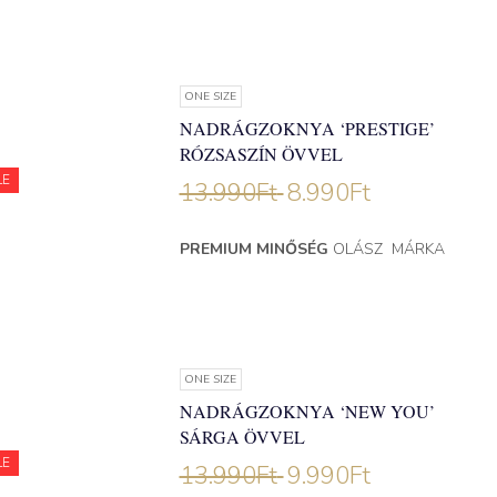
ONE SIZE
NADRÁGZOKNYA ‘PRESTIGE’
RÓZSASZÍN ÖVVEL
LE
13.990
Ft
8.990
Ft
PREMIUM MINŐSÉG
OLÁSZ MÁRKA
ONE SIZE
NADRÁGZOKNYA ‘NEW YOU’
SÁRGA ÖVVEL
LE
13.990
Ft
9.990
Ft