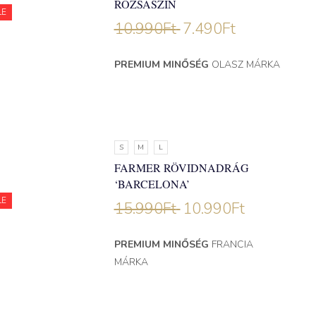
RÓZSASZÍN
LE
10.990
Ft
7.490
Ft
PREMIUM MINŐSÉG
OLASZ MÁRKA
S
M
L
FARMER RÖVIDNADRÁG
‘BARCELONA’
LE
15.990
Ft
10.990
Ft
PREMIUM MINŐSÉG
FRANCIA
MÁRKA