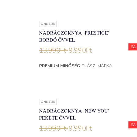
ONE SIZE
NADRÁGZOKNYA ‘PRESTIGE’
BORDÓ ÖVVEL
SA
13.990
Ft
9.990
Ft
PREMIUM MINŐSÉG
OLÁSZ MÁRKA
ONE SIZE
NADRÁGZOKNYA ‘NEW YOU’
FEKETE ÖVVEL
SA
13.990
Ft
9.990
Ft