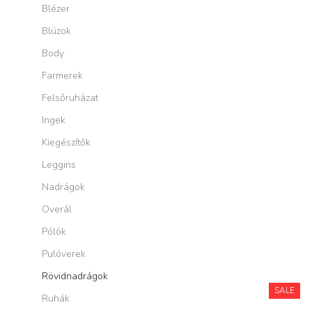
Blézer
Blúzok
Body
Farmerek
Felsőruházat
Ingek
Kiegészítők
Leggins
Nadrágok
Overál
Pólók
Pulóverek
Rövidnadrágok
SALE
Ruhák