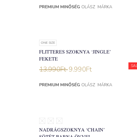
PREMIUM MINŐSÉG
OLÁSZ MÁRKA
ONE SIZE
FLITTERES SZOKNYA ‘JINGLE’
FEKETE
SA
13.990
Ft
9.990
Ft
PREMIUM MINŐSÉG
OLÁSZ MÁRKA
S
M
L
NADRÁGSZOKNYA ‘CHAIN’
SÖTÉT BARNA ÖVVEL