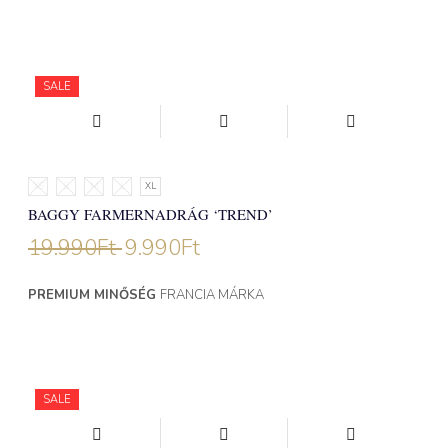
SALE
XS
S
M
L
XL
BAGGY FARMERNADRÁG ‘TREND’
19.990
Ft
9.990
Ft
PREMIUM MINŐSÉG
FRANCIA MÁRKA
SALE