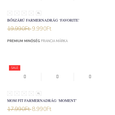
XS
S
M
L
XL
BŐSZÁRÚ FARMERNADRÁG ‘FAVORITE’
19.990
Ft
9.990
Ft
PREMIUM MINŐSÉG
FRANCIA MÁRKA
SALE
XS
S
M
L
XL
MOM FIT FARMERNADRÁG ‘MOMENT’
17.990
Ft
8.990
Ft