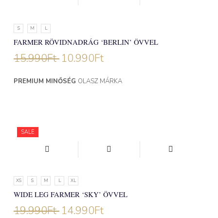
S
M
L
FARMER RÖVIDNADRÁG ‘BERLIN’ ÖVVEL
15.990
Ft
10.990
Ft
PREMIUM MINŐSÉG
OLASZ MÁRKA
SALE
XS
S
M
L
XL
WIDE LEG FARMER ‘SKY’ ÖVVEL
19.990
Ft
14.990
Ft