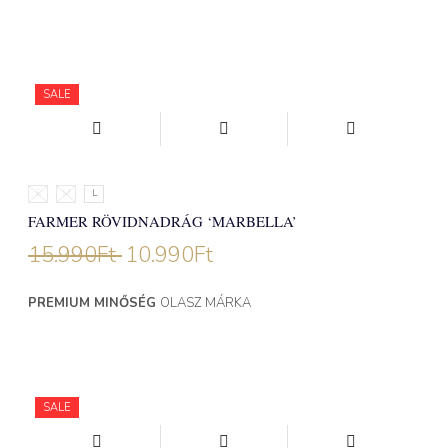
SALE
S
M
L
FARMER RÖVIDNADRÁG ‘MARBELLA’
15.990
Ft
10.990
Ft
PREMIUM MINŐSÉG
OLASZ MÁRKA
SALE