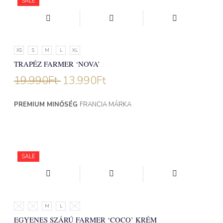
SALE
XS
S
M
L
XL
TRAPÉZ FARMER ‘NOVA’
19.990
Ft
13.990
Ft
PREMIUM MINŐSÉG
FRANCIA MÁRKA
NEW
SALE
XS
S
M
L
XL
EGYENES SZÁRÚ FARMER ‘COCO’ KRÉM