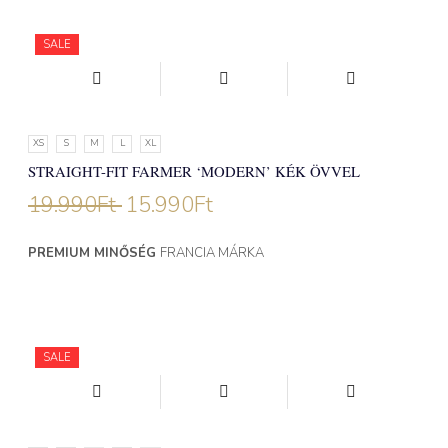
SALE
XS
S
M
L
XL
STRAIGHT-FIT FARMER ‘MODERN’ KÉK ÖVVEL
19.990
Ft
15.990
Ft
PREMIUM MINŐSÉG
FRANCIA MÁRKA
NEW
SALE