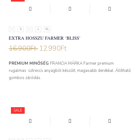
XS
S
M
L
XL
EXTRA HOSSZU FARMER ‘BLISS’
16.900
Ft
12.990
Ft
PREMIUM MINŐSÉG
FRANCIA MÁRKA Farmer premium
rugalmas sztreccs anyagból készűlt, magasabb derékkal .Állítható
gombos záródás.
SALE