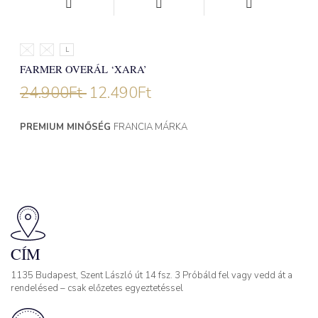
S
M
L
FARMER OVERÁL ‘XARA’
24.900
Ft
12.490
Ft
PREMIUM MINŐSÉG
FRANCIA MÁRKA
CÍM
1135 Budapest, Szent László út 14 fsz. 3 Próbáld fel vagy vedd át a
rendelésed – csak előzetes egyeztetéssel