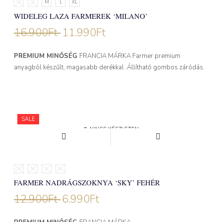
XS
S
M
L
XL
WIDELEG LAZA FARMEREK ‘MILANO’
16.900
Ft
11.990
Ft
PREMIUM MINŐSÉG
FRANCIA MÁRKA Farmer premium
anyagból készűlt, magasabb derékkal .Állítható gombos záródás.
SALE
NINCS KÉSZLETEN
S
M
L
XL
FARMER NADRÁGSZOKNYA ‘SKY’ FEHÉR
12.900
Ft
6.990
Ft