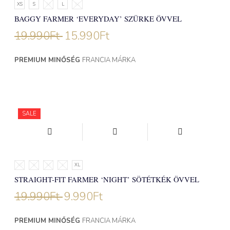
XS
S
M
L
XL
BAGGY FARMER ‘EVERYDAY’ SZÜRKE ÖVVEL
19.990
Ft
15.990
Ft
PREMIUM MINŐSÉG
FRANCIA MÁRKA
SALE
XS
S
M
L
XL
STRAIGHT-FIT FARMER ‘NIGHT’ SÖTÉTKÉK ÖVVEL
19.990
Ft
9.990
Ft
PREMIUM MINŐSÉG
FRANCIA MÁRKA