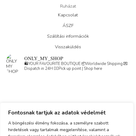
Ruházat
Kapcsolat
ÁSZF
Szállítási információk
Visszaküldés
ONLY_MY_SHOP
🛍️YOUR FAVOURITE BOUTIQUE
📦Worldwide Shipping
💌
Dispatch in 24H
👇🏽Pick up point | Shop here
Fontosnak tartjuk az adatok védelmét
Load More
Follow on Instagram
A böngészési élmény fokozása, a személyre szabott
hirdetések vagy tartalmak megjelenítése, valamint a
Adatkezelési tájékoztató