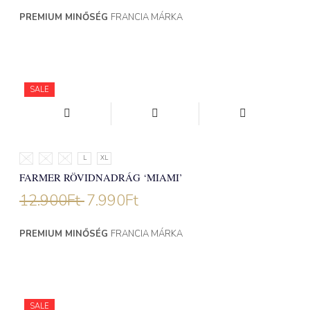
PREMIUM MINŐSÉG
FRANCIA MÁRKA
SALE
XS
S
M
L
XL
FARMER RÖVIDNADRÁG ‘MIAMI’
12.900
Ft
7.990
Ft
PREMIUM MINŐSÉG
FRANCIA MÁRKA
SALE