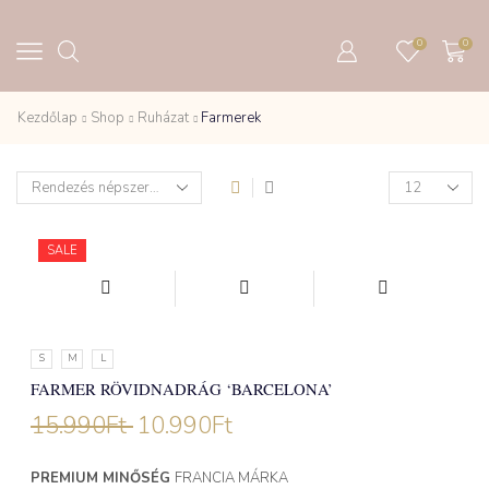
0
0
Kezdőlap
Shop
Ruházat
Farmerek
Products
per
page
SALE
S
M
L
FARMER RÖVIDNADRÁG ‘BARCELONA’
15.990
Ft
10.990
Ft
PREMIUM MINŐSÉG
FRANCIA MÁRKA