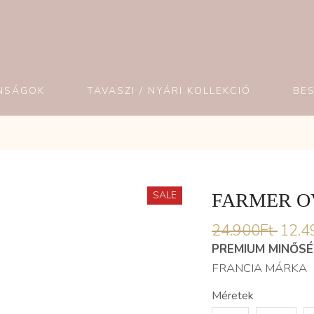
NSÁGOK
TAVASZI / NYÁRI KOLLEKCIÓ
BE
SALE
FARMER O
24.900
Ft
12.4
PREMIUM MINŐS
FRANCIA MÁRKA
Méretek