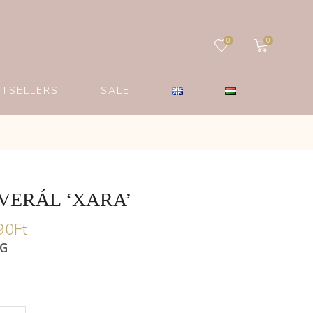
0
0
STSELLERS
SALE
VERÁL ‘XARA’
90
Ft
ÉG