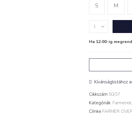
S
M
FARMER
OVERÁL
‘XARA’
Ha 12:00-ig megren
quantity
Kívánságlistához 
Cikkszám
50/37
Kategóriák
Farmerek
Címke
FARMER OVER