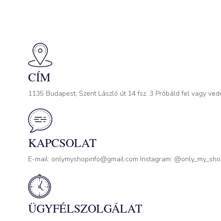
CÍM
1135 Budapest, Szent László út 14 fsz. 3 Próbáld fel vagy ved
KAPCSOLAT
E-mail: onlymyshopinfo@gmail.com Instagram: @only_my_sh
ÜGYFÉLSZOLGÁLAT