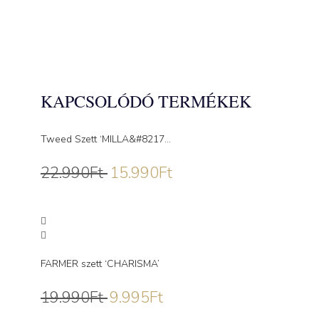
KAPCSOLÓDÓ TERMÉKEK
Tweed Szett ‘MILLA&#8217...
22.990
Ft
15.990
Ft
FARMER szett ‘CHARISMA’
19.990
Ft
9.995
Ft