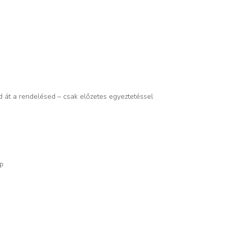
d át a rendelésed – csak előzetes egyeztetéssel
op