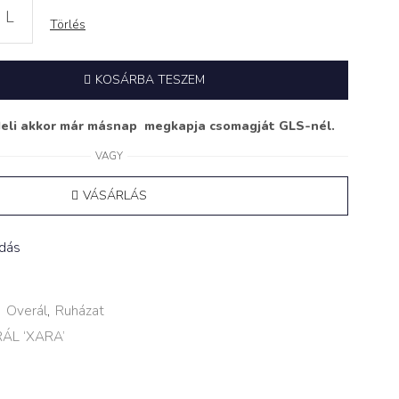
L
Törlés
KOSÁRBA TESZEM
deli akkor már másnap megkapja csomagját GLS-nél.
VAGY
VÁSÁRLÁS
adás
,
Overál
,
Ruházat
ÁL ‘XARA’