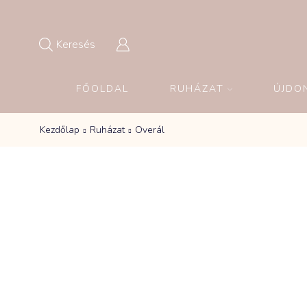
Keresés
FŐOLDAL
RUHÁZAT
ÚJDO
Kezdőlap
Ruházat
Overál