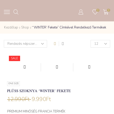
0
0
Kezdőlap
Shop
“‘WINTER’ Fekete” Címkével Rendelkező Termékek
Products
per
page
SALE
ONE SIZE
PLÜSS SZOKNYA ‘WINTER’ FEKETE
12.990
Ft
9.990
Ft
PREMIUM MINŐSÉG FRANCIA TERMÉK