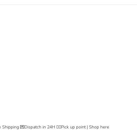
 Shipping
💌Dispatch in 24H
👇🏽Pick up point | Shop here