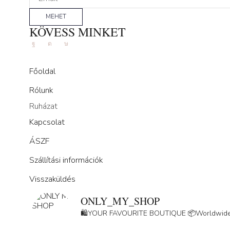
MEHET
KÖVESS MINKET
Facebook
Instagram
Tik-
tok
Főoldal
Rólunk
Ruházat
Kapcsolat
ÁSZF
Szállítási információk
Visszaküldés
ONLY_MY_SHOP
🛍️YOUR FAVOURITE BOUTIQUE
📦Worldwide