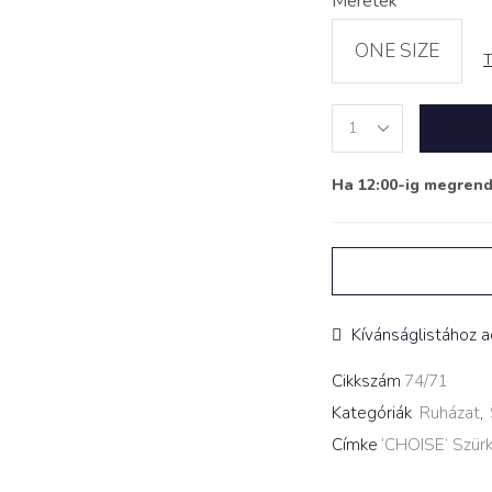
Méretek
ONE SIZE
T
Melegítő
Szett
‘CHOISE’
Ha 12:00-ig megren
Szürke
quantity
Kívánságlistához 
Cikkszám
74/71
Kategóriák
Ruházat
,
Címke
‘CHOISE’ Szür