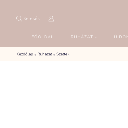
Keresés
FŐOLDAL
RUHÁZAT
ÚJDO
Kezdőlap
Ruházat
Szettek