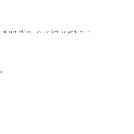
d át a rendelésed – csak előzetes egyeztetéssel
op