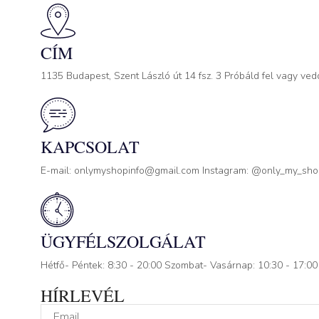
CÍM
1135 Budapest, Szent László út 14 fsz. 3 Próbáld fel vagy ved
KAPCSOLAT
E-mail: onlymyshopinfo@gmail.com Instagram: @only_my_sh
ÜGYFÉLSZOLGÁLAT
Hétfő- Péntek: 8:30 - 20:00 Szombat- Vasárnap: 10:30 - 17:00
HÍRLEVÉL