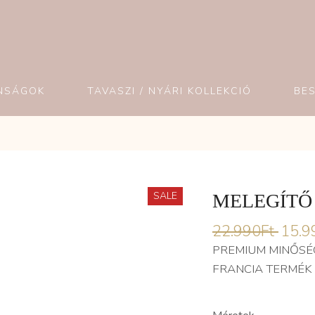
NSÁGOK
TAVASZI / NYÁRI KOLLEKCIÓ
BE
SALE
MELEGÍTŐ 
22.990
Ft
15.9
PREMIUM MINŐSÉ
FRANCIA TERMÉK