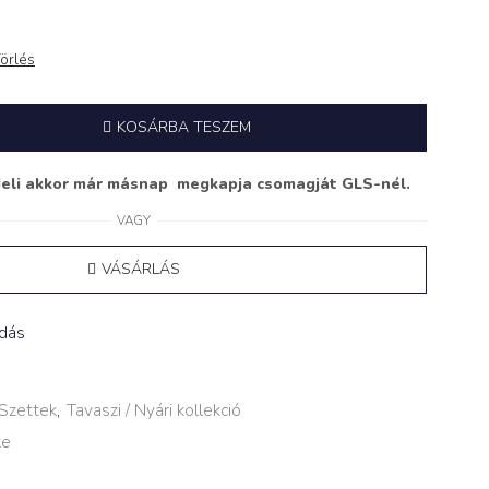
örlés
KOSÁRBA TESZEM
deli akkor már másnap megkapja csomagját GLS-nél.
VAGY
VÁSÁRLÁS
adás
Szettek
,
Tavaszi / Nyári kollekció
ke