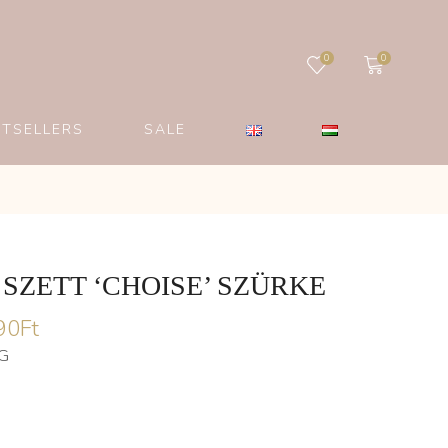
0
0
STSELLERS
SALE
SZETT ‘CHOISE’ SZÜRKE
90
Ft
G