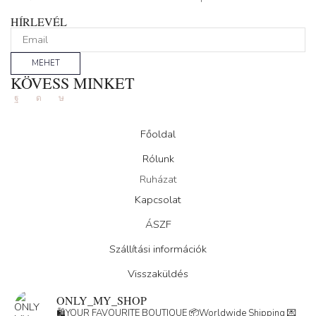
HÍRLEVÉL
MEHET
KÖVESS MINKET
Facebook
Instagram
Tik-
tok
Főoldal
Rólunk
Ruházat
Kapcsolat
ÁSZF
Szállítási információk
Visszaküldés
ONLY_MY_SHOP
🛍️YOUR FAVOURITE BOUTIQUE
📦Worldwide Shipping
💌