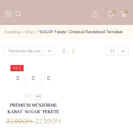
0
0
Kezdőlap
Shop
“‘SUGAR’ Fekete” Címkével Rendelkező Termékek
Products
per
page
SALE
M/L
S/M
PRÉMIUM MŰSZŐRME
KABÁT ‘SUGAR’ FEKETE
32.990
Ft
22.990
Ft