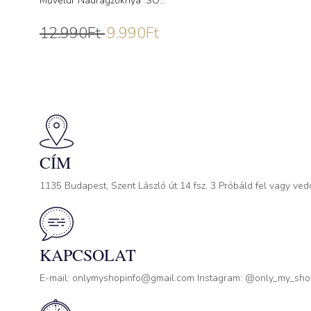
Művelúr Nadrágzoknya ‘SO...
12.990
Ft
9.990
Ft
CÍM
1135 Budapest, Szent László út 14 fsz. 3 Próbáld fel vagy ved
KAPCSOLAT
E-mail: onlymyshopinfo@gmail.com Instagram: @only_my_sh