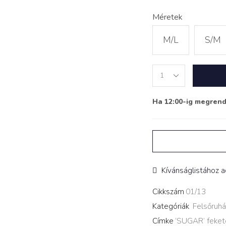
Méretek
M/L
S/M
Prémium
Műszőrme
Kabát
Ha 12:00-ig megren
‘SUGAR’
fekete
quantity
Kívánságlistához 
Cikkszám
01/13
Kategóriák
Felsőruhá
Címke
‘SUGAR’ feket