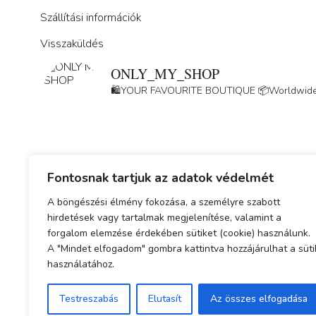
Szállítási információk
Visszaküldés
ONLY_MY_SHOP
🛍️YOUR FAVOURITE BOUTIQUE
📦Worldwide
Fontosnak tartjuk az adatok védelmét
A böngészési élmény fokozása, a személyre szabott
Adatkezelési tájékoztató
hirdetések vagy tartalmak megjelenítése, valamint a
forgalom elemzése érdekében sütiket (cookie) használunk.
ÁSZF
A "Mindet elfogadom" gombra kattintva hozzájárulhat a süti
használatához.
Simplepay fizetési tájékoztató
Testreszabás
Elutasít
Az összes elfogadása
© 2023-2025 Minden jog fenntartva.