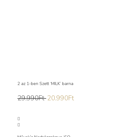
2 az 1-ben Szett ‘MILK’ barna
29.990
Ft
20.990
Ft