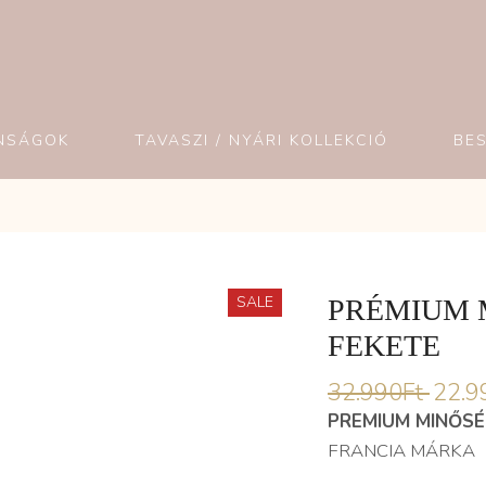
NSÁGOK
TAVASZI / NYÁRI KOLLEKCIÓ
BE
SALE
PRÉMIUM 
FEKETE
32.990
Ft
22.9
PREMIUM MINŐS
FRANCIA MÁRKA