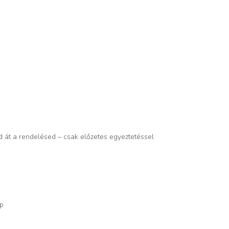
d át a rendelésed – csak előzetes egyeztetéssel
op