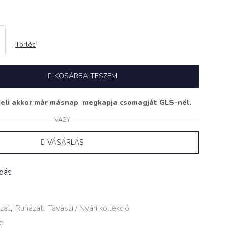
Törlés
KOSÁRBA TESZEM
deli akkor már másnap megkapja csomagját GLS-nél.
VAGY
VÁSÁRLÁS
adás
zat
,
Ruházat
,
Tavaszi / Nyári kollekció
e