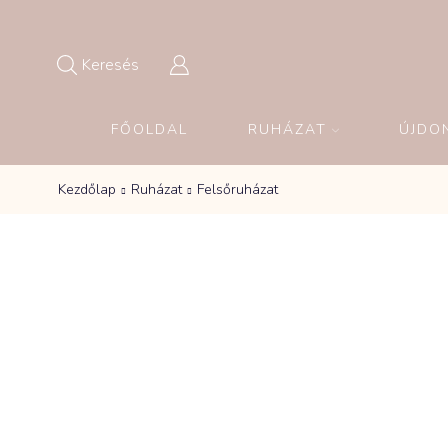
Keresés
FŐOLDAL
RUHÁZAT
ÚJDO
Kezdőlap
Ruházat
Felsőruházat