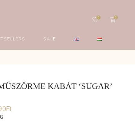
0
0
STSELLERS
SALE
MŰSZŐRME KABÁT ‘SUGAR’
90
Ft
ÉG