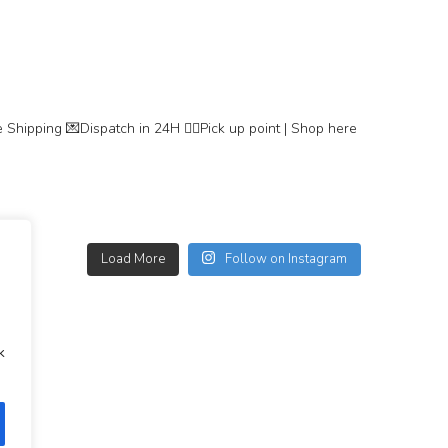
 Shipping
💌Dispatch in 24H
👇🏽Pick up point | Shop here
Load More
Follow on Instagram
k