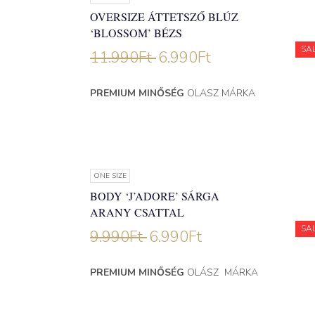
OVERSIZE ÁTTETSZŐ BLÚZ
‘BLOSSOM’ BÉZS
SA
11.990
Ft
6.990
Ft
PREMIUM MINŐSÉG
OLASZ MÁRKA
ONE SIZE
BODY ‘J’ADORE’ SÁRGA
ARANY CSATTAL
SA
9.990
Ft
6.990
Ft
PREMIUM MINŐSÉG
OLÁSZ MÁRKA