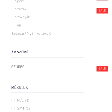
Sport
Szettek
SALE
Szoknyák
Top
Tavaszi / Nyári kollekció
ÁR SZŰRŐ
Min
Max
SZŰRÉS
SALE
ár
ár
MÉRETEK
M/L
(1)
S/M
(1)