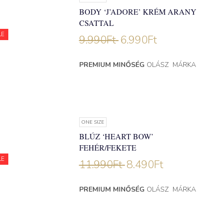
BODY ‘J’ADORE’ KRÉM ARANY
CSATTAL
LE
9.990
Ft
6.990
Ft
PREMIUM MINŐSÉG
OLÁSZ MÁRKA
ONE SIZE
BLÚZ ‘HEART BOW’
FEHÉR/FEKETE
LE
11.990
Ft
8.490
Ft
PREMIUM MINŐSÉG
OLÁSZ MÁRKA