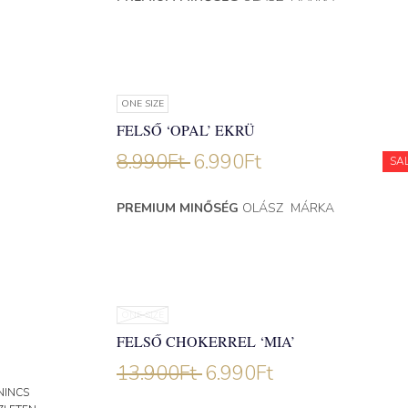
ONE SIZE
FELSŐ ‘OPAL’ EKRÜ
8.990
Ft
6.990
Ft
SA
PREMIUM MINŐSÉG
OLÁSZ MÁRKA
ONE SIZE
FELSŐ CHOKERREL ‘MIA’
13.900
Ft
6.990
Ft
NINCS