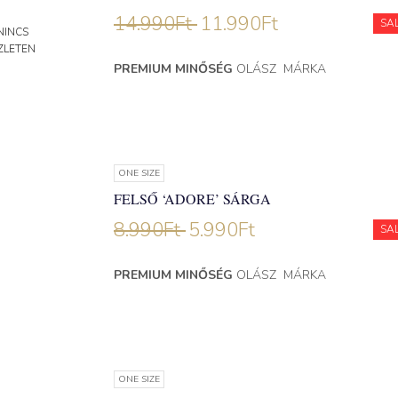
14.990
Ft
11.990
Ft
SA
NINCS
ZLETEN
PREMIUM MINŐSÉG
OLÁSZ MÁRKA
ONE SIZE
FELSŐ ‘ADORE’ SÁRGA
8.990
Ft
5.990
Ft
SA
PREMIUM MINŐSÉG
OLÁSZ MÁRKA
ONE SIZE