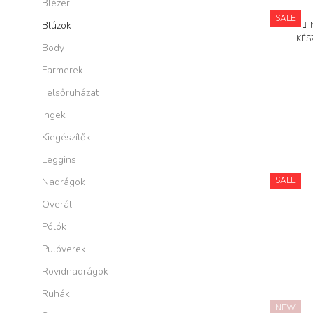
Blézer
SALE
Blúzok
KÉS
Body
Farmerek
Felsőruházat
Ingek
Kiegészítők
Leggins
SALE
Nadrágok
Overál
Pólók
Pulóverek
Rövidnadrágok
Ruhák
NEW