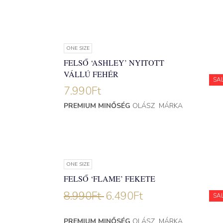
ONE SIZE
FELSŐ ‘ASHLEY’ NYITOTT
VÁLLÚ FEHÉR
SA
7.990
Ft
PREMIUM MINŐSÉG
OLÁSZ MÁRKA
ONE SIZE
FELSŐ ‘FLAME’ FEKETE
8.990
Ft
6.490
Ft
SA
PREMIUM MINŐSÉG
OLÁSZ MÁRKA