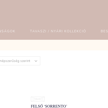
NSÁGOK
TAVASZI / NYÁRI KOLLEKCIÓ
BE
ONE SIZE
FELSŐ ‘SORRENTO’