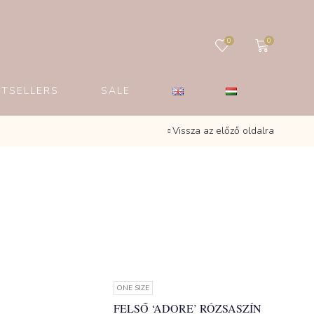
0
0
STSELLERS
SALE
Vissza az előző oldalra
ONE SIZE
FELSŐ ‘ADORE’ RÓZSASZÍN