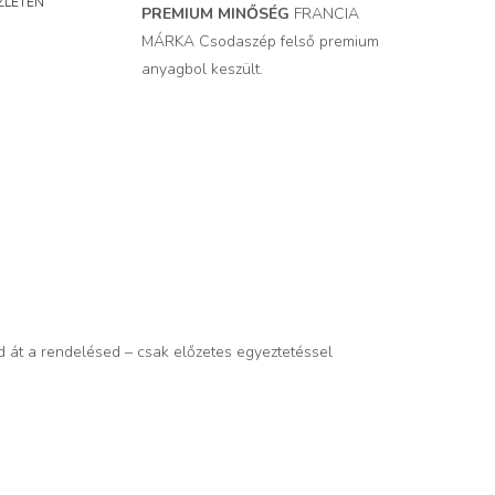
ZLETEN
PREMIUM MINŐSÉG
FRANCIA
MÁRKA Csodaszép felső premium
anyagbol keszült.
d át a rendelésed – csak előzetes egyeztetéssel