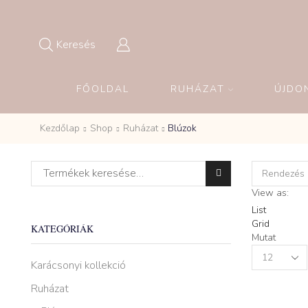
Keresés
FŐOLDAL
RUHÁZAT
ÚJDO
Kezdőlap
Shop
Ruházat
Blúzok
Keresés a következőre:
View as:
List
Grid
KATEGÓRIÁK
Mutat
Products
Karácsonyi kollekció
per
page
Ruházat