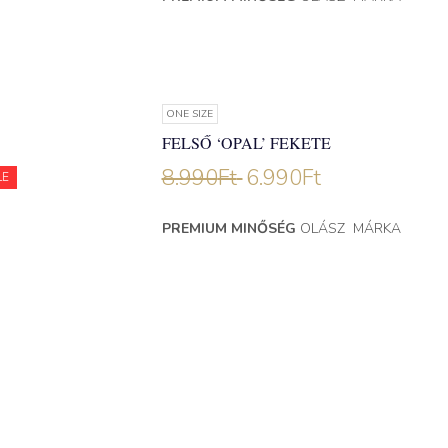
ONE SIZE
FELSŐ ‘OPAL’ FEKETE
8.990
Ft
6.990
Ft
LE
PREMIUM MINŐSÉG
OLÁSZ MÁRKA