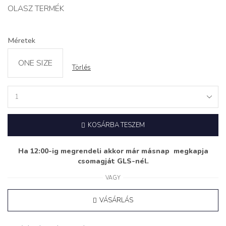
OLASZ TERMÉK
Méretek
ONE SIZE
Törlés
Tweed
blézer
‘CAFÉ
KOSÁRBA TESZEM
CHIC’
taupe
barna
Ha 12:00-ig megrendeli akkor már másnap megkapja
quantity
csomagját GLS-nél.
VAGY
VÁSÁRLÁS