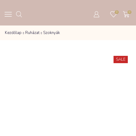
0
0
Kezdőlap
Ruházat
Szoknyák
SALE