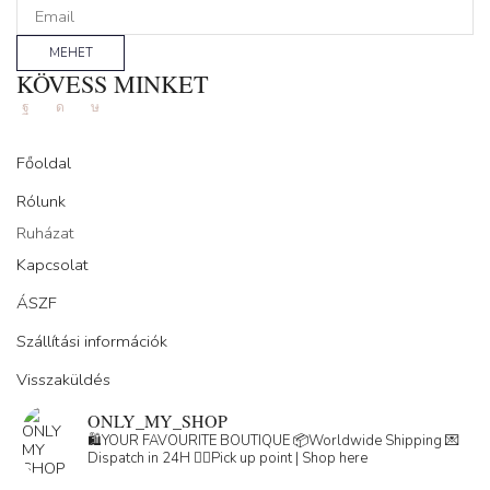
MEHET
KÖVESS MINKET
Facebook
Instagram
Tik-
tok
Főoldal
Rólunk
Ruházat
Kapcsolat
ÁSZF
Szállítási információk
Visszaküldés
ONLY_MY_SHOP
🛍️YOUR FAVOURITE BOUTIQUE
📦Worldwide Shipping
💌
Dispatch in 24H
👇🏽Pick up point | Shop here