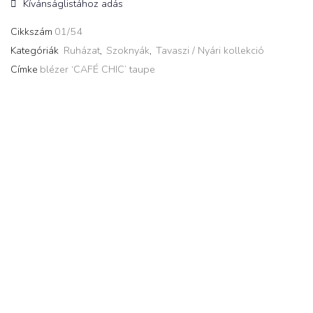
Kívánságlistához adás
Cikkszám
01/54
Kategóriák
Ruházat
,
Szoknyák
,
Tavaszi / Nyári kollekció
Címke
blézer ‘CAFÉ CHIC’ taupe