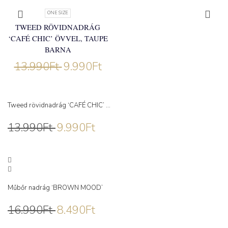
ONE SIZE
TWEED RÖVIDNADRÁG
‘CAFÉ CHIC’ ÖVVEL, TAUPE
BARNA
13.990
Ft
9.990
Ft
Tweed rövidnadrág ‘CAFÉ CHIC’ ...
13.990
Ft
9.990
Ft
Műbőr nadrág ‘BROWN MOOD’
16.990
Ft
8.490
Ft