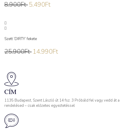
8.900
Ft
5.490
Ft
Szett ’DIRTY’ fekete
25.900
Ft
14.990
Ft
CÍM
1135 Budapest, Szent László út 14 fsz. 3 Próbáld fel vagy vedd át a
rendelésed – csak előzetes egyeztetéssel