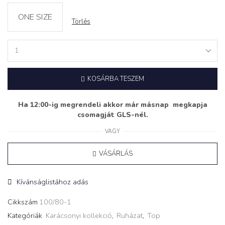
ONE SIZE
Törlés
Top
‘CRYSTALS’
quantity
KOSÁRBA TESZEM
Ha 12:00-ig megrendeli akkor már másnap megkapja
csomagját GLS-nél.
VAGY
VÁSÁRLÁS
Kívánságlistához adás
Cikkszám
100/80-1
Kategóriák
Karácsonyi kollekció
,
Ruházat
,
Top