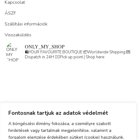
Kapcsolat
ÁSZF
Szállítási információk
Visszaküldés
ONLY_MY_SHOP
🛍️YOUR FAVOURITE BOUTIQUE
📦Worldwide Shipping
💌
Dispatch in 24H
👇🏽Pick up point | Shop here
Load More
Follow on Instagram
Fontosnak tartjuk az adatok védelmét
Adatkezelési tájékoztató
A böngészési élmény fokozása, a személyre szabott
hirdetések vagy tartalmak megjelenítése, valamint a
ÁSZF
forgalom elemzése érdekében sütiket (cookie) használunk.