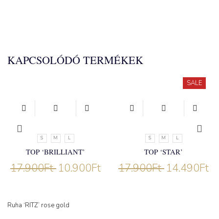
KAPCSOLÓDÓ TERMÉKEK
SALE
S
M
L
S
M
L
TOP ‘BRILLIANT’
TOP ‘STAR’
17.900
Ft
10.900
Ft
17.900
Ft
14.490
Ft
Ruha ‘RITZ’ rose gold