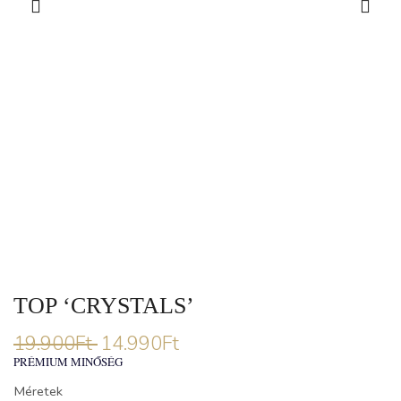
TOP ‘CRYSTALS’
19.900
Ft
14.990
Ft
PRÉMIUM MINŐSÉG
Méretek