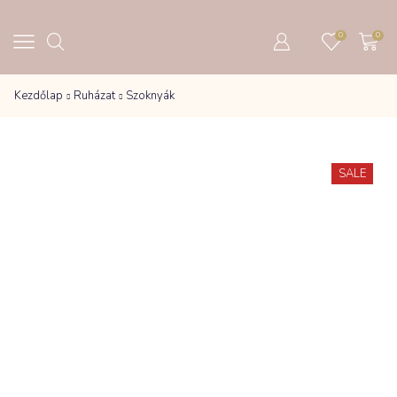
0
0
Kezdőlap
Ruházat
Szoknyák
SALE