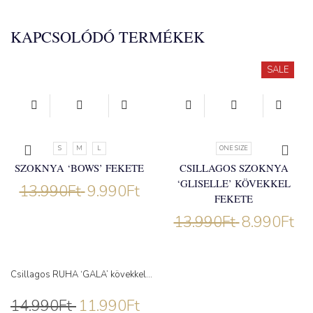
KAPCSOLÓDÓ TERMÉKEK
SALE
S
M
L
ONE SIZE
SZOKNYA ‘BOWS’ FEKETE
CSILLAGOS SZOKNYA
‘GLISELLE’ KÖVEKKEL
13.990
Ft
9.990
Ft
FEKETE
13.990
Ft
8.990
Ft
Csillagos RUHA ‘GALA’ kövekkel...
14.990
Ft
11.990
Ft