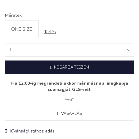
Méretek
ONE SIZE
Törlés
Szoknya
‘FROSTIE’
fekete
KOSÁRBA TESZEM
quantity
Ha 12:00-ig megrendeli akkor már másnap megkapja
csomagját GLS-nél.
VAGY
VÁSÁRLÁS
Kívánságlistához adás