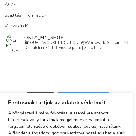
ÁSZF
Szállítási információk
Visszaküldés
ONLY_MY_SHOP
🛍️YOUR FAVOURITE BOUTIQUE
📦Worldwide Shipping
💌
Dispatch in 24H
👇🏽Pick up point | Shop here
Load More
Follow on Instagram
Fontosnak tartjuk az adatok védelmét
Adatkezelési tájékoztató
A böngészési élmény fokozása, a személyre szabott
hirdetések vagy tartalmak megjelenítése, valamint a
ÁSZF
forgalom elemzése érdekében sütiket (cookie) használunk.
Simplepay fizetési tájékoztató
A "Mindet elfogadom" gombra kattintva hozzájárulhat a sütik