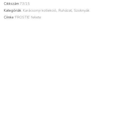
Cikkszám
73/15
Kategóriák
Karácsonyi kollekció
,
Ruházat
,
Szoknyák
Címke
‘FROSTIE’ fekete