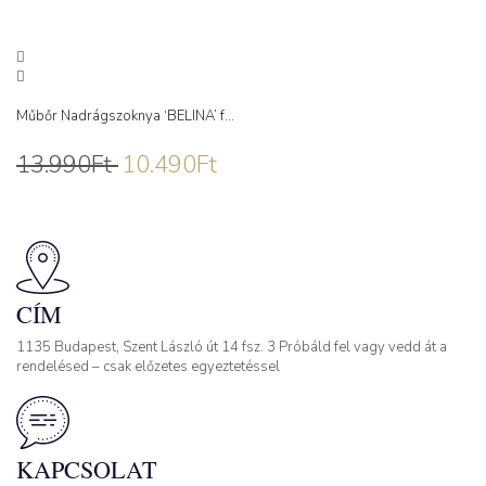
Műbőr Nadrágszoknya ‘BELINA’ f...
13.990
Ft
10.490
Ft
CÍM
1135 Budapest, Szent László út 14 fsz. 3 Próbáld fel vagy vedd át a
rendelésed – csak előzetes egyeztetéssel
KAPCSOLAT