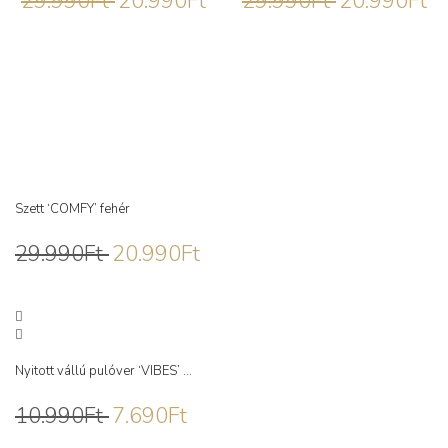
29.990
Ft
20.990
Ft
29.990
Ft
20.990
Ft
Szett ‘COMFY’ fehér
29.990
Ft
20.990
Ft
Nyitott vállú pulóver ‘VIBES’ ...
10.990
Ft
7.690
Ft