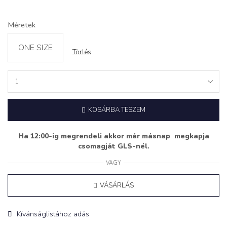
Méretek
ONE SIZE
Törlés
Szett
‘COMFY’
rózsaszín
KOSÁRBA TESZEM
quantity
Ha 12:00-ig megrendeli akkor már másnap megkapja
csomagját GLS-nél.
VAGY
VÁSÁRLÁS
Kívánságlistához adás