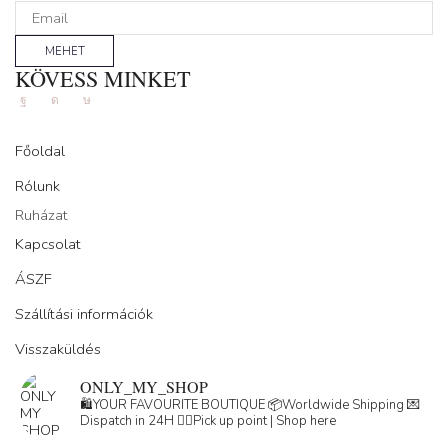
MEHET
KÖVESS MINKET
Facebook
Instagram
Tik-
tok
Főoldal
Rólunk
Ruházat
Kapcsolat
ÁSZF
Szállítási információk
Visszaküldés
ONLY_MY_SHOP
🛍️YOUR FAVOURITE BOUTIQUE
📦Worldwide Shipping
💌
Dispatch in 24H
👇🏽Pick up point | Shop here