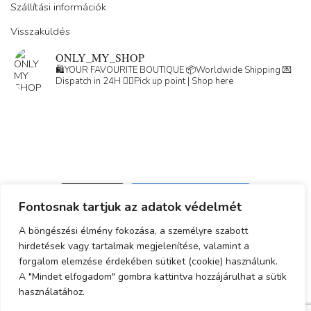
Szállítási információk
Visszaküldés
ONLY_MY_SHOP
🛍️YOUR FAVOURITE BOUTIQUE
📦Worldwide Shipping
💌
Dispatch in 24H
👇🏽Pick up point | Shop here
Load More
Follow on Instagram
Fontosnak tartjuk az adatok védelmét
Adatkezelési tájékoztató
A böngészési élmény fokozása, a személyre szabott
hirdetések vagy tartalmak megjelenítése, valamint a
ÁSZF
forgalom elemzése érdekében sütiket (cookie) használunk.
Simplepay fizetési tájékoztató
A "Mindet elfogadom" gombra kattintva hozzájárulhat a sütik
használatához.
© 2023-2025 Minden jog fenntartva.