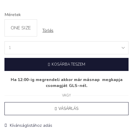
Méretek
ONE SIZE
Törlés
Ruha
‘MARCEL’
fekete
KOSÁRBA TESZEM
quantity
Ha 12:00-ig megrendeli akkor már másnap megkapja
csomagját GLS-nél.
VAGY
VÁSÁRLÁS
Kívánságlistához adás