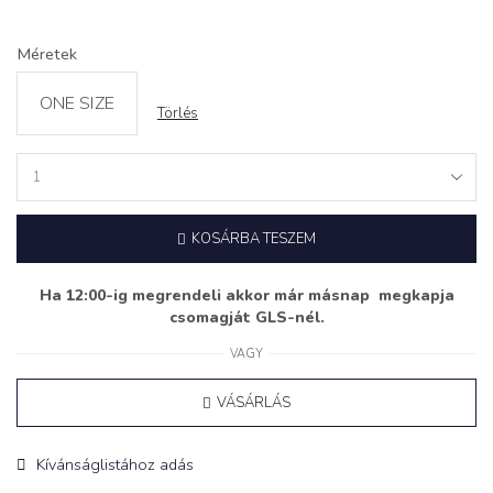
Méretek
ONE SIZE
Törlés
Ruha
‘FIORA’
bézs
KOSÁRBA TESZEM
quantity
Ha 12:00-ig megrendeli akkor már másnap megkapja
csomagját GLS-nél.
VAGY
VÁSÁRLÁS
Kívánságlistához adás