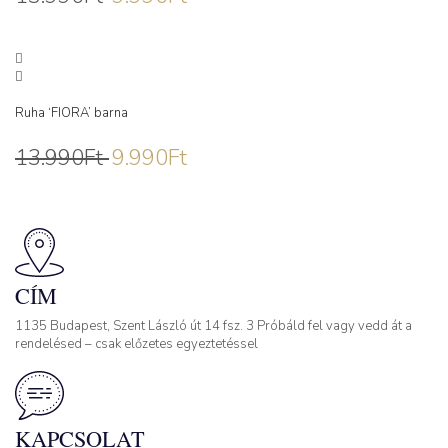
Ruha ‘FIORA’ barna
13.990
Ft
9.990
Ft
CÍM
1135 Budapest, Szent László út 14 fsz. 3 Próbáld fel vagy vedd át a
rendelésed – csak előzetes egyeztetéssel
KAPCSOLAT