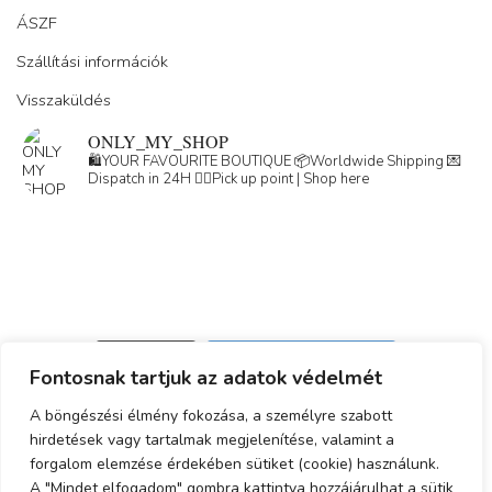
ÁSZF
Szállítási információk
Visszaküldés
ONLY_MY_SHOP
🛍️YOUR FAVOURITE BOUTIQUE
📦Worldwide Shipping
💌
Dispatch in 24H
👇🏽Pick up point | Shop here
Load More
Follow on Instagram
Fontosnak tartjuk az adatok védelmét
Adatkezelési tájékoztató
A böngészési élmény fokozása, a személyre szabott
hirdetések vagy tartalmak megjelenítése, valamint a
ÁSZF
forgalom elemzése érdekében sütiket (cookie) használunk.
Simplepay fizetési tájékoztató
A "Mindet elfogadom" gombra kattintva hozzájárulhat a sütik