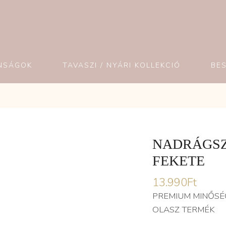
NSÁGOK
TAVASZI / NYÁRI KOLLEKCIÓ
BE
NADRÁGSZ
FEKETE
13.990
Ft
PREMIUM MINŐSÉ
OLASZ TERMÉK