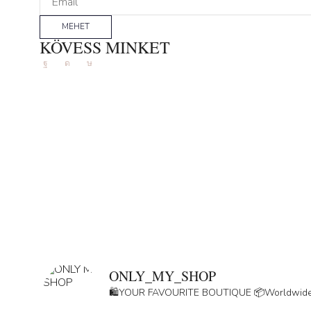
MEHET
KÖVESS MINKET
Facebook
Instagram
Tik-
tok
ONLY_MY_SHOP
🛍️YOUR FAVOURITE BOUTIQUE
📦Worldwide