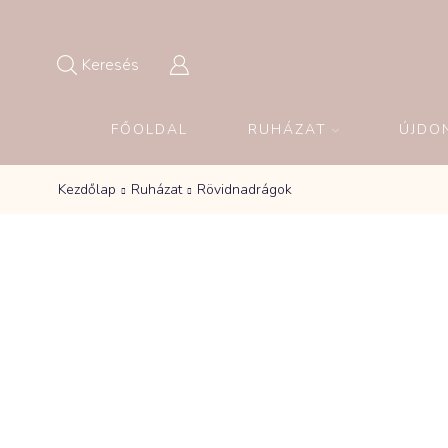
Keresés
FŐOLDAL
RUHÁZAT
ÚJDO
Kezdőlap
Ruházat
Rövidnadrágok