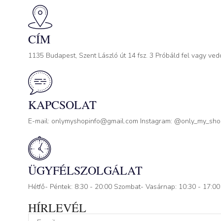
CÍM
1135 Budapest, Szent László út 14 fsz. 3 Próbáld fel vagy ved
KAPCSOLAT
E-mail: onlymyshopinfo@gmail.com Instagram: @only_my_sh
ÜGYFÉLSZOLGÁLAT
Hétfő- Péntek: 8:30 - 20:00 Szombat- Vasárnap: 10:30 - 17:00
HÍRLEVÉL