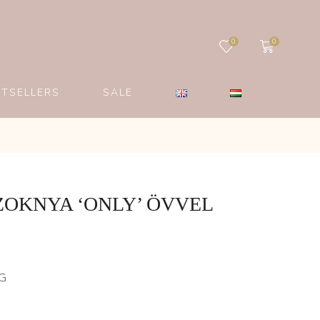
0
0
STSELLERS
SALE
OKNYA ‘ONLY’ ÖVVEL
G