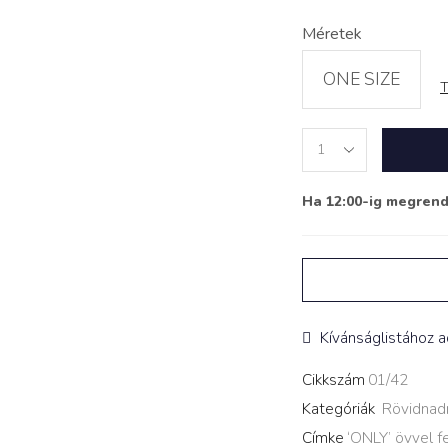
Méretek
ONE SIZE
T
Nadrágszoknya
‘ONLY’
övvel
Ha 12:00-ig megren
fekete
quantity
Kívánságlistához 
Cikkszám
01/42
Kategóriák
Rövidnad
Címke
‘ONLY’ övvel f