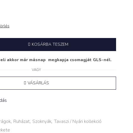
örlés
KOSÁRBA TESZEM
deli akkor már másnap megkapja csomagját GLS-nél.
VAGY
VÁSÁRLÁS
adás
rágok
,
Ruházat
,
Szoknyák
,
Tavaszi / Nyári kollekció
ekete