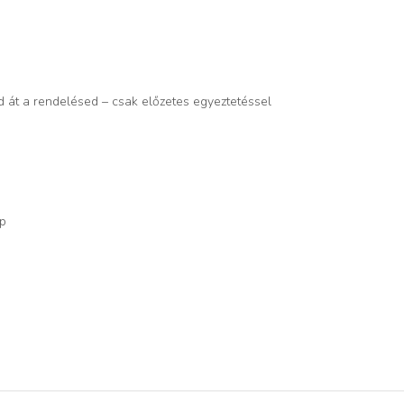
d át a rendelésed – csak előzetes egyeztetéssel
op