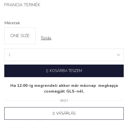
FRANCIA TERMÉK
Méretek
ONE SIZE
Törlés
Műszőrme
Kabát
‘HONEY’
KOSÁRBA TESZEM
bordó
quantity
Ha 12:00-ig megrendeli akkor már másnap megkapja
csomagját GLS-nél.
VAGY
VÁSÁRLÁS