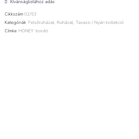
Kívánságlistához adás
Cikkszám
02/53
Kategóriák
Felsőruházat
,
Ruházat
,
Tavaszi / Nyári kollekció
Címke
‘HONEY’ bordó