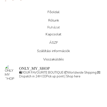
Facebook
Instagram
Tik-
tok
Főoldal
Rólunk
Ruházat
Kapcsolat
ÁSZF
Szállítási információk
Visszaküldés
ONLY_MY_SHOP
🛍️YOUR FAVOURITE BOUTIQUE
📦Worldwide Shipping
💌
Dispatch in 24H
👇🏽Pick up point | Shop here