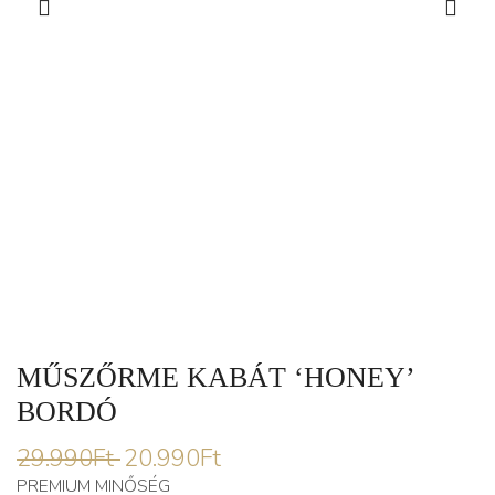
MŰSZŐRME KABÁT ‘HONEY’
BORDÓ
29.990
Ft
20.990
Ft
PREMIUM MINŐSÉG