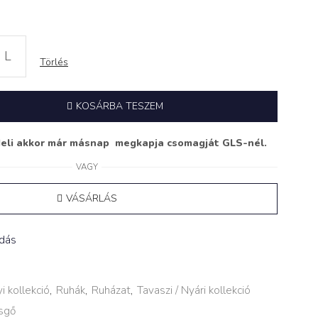
L
Törlés
KOSÁRBA TESZEM
deli akkor már másnap megkapja csomagját GLS-nél.
VAGY
VÁSÁRLÁS
adás
i kollekció
,
Ruhák
,
Ruházat
,
Tavaszi / Nyári kollekció
sgő