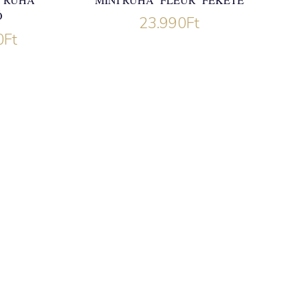
Ó
23.990
Ft
0
Ft