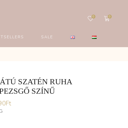
0
0
STSELLERS
SALE
HÁTÚ SZATÉN RUHA
PEZSGŐ SZÍNŰ
90
Ft
G