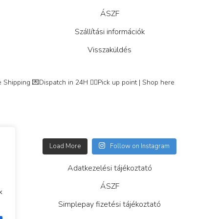
ÁSZF
Szállítási információk
Visszaküldés
 Shipping
💌Dispatch in 24H
👇🏽Pick up point | Shop here
Load More
Follow on Instagram
Adatkezelési tájékoztató
ÁSZF
k
Simplepay fizetési tájékoztató