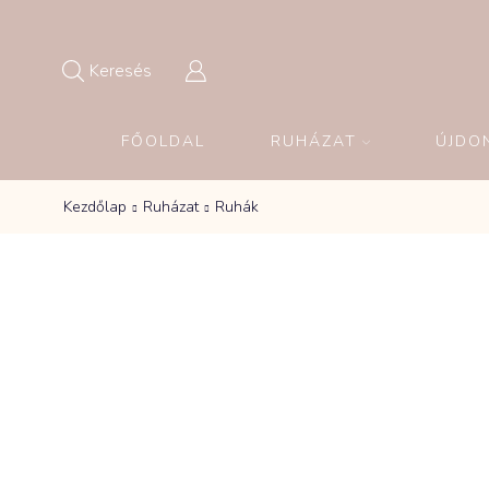
Keresés
FŐOLDAL
RUHÁZAT
ÚJDO
Kezdőlap
Ruházat
Ruhák