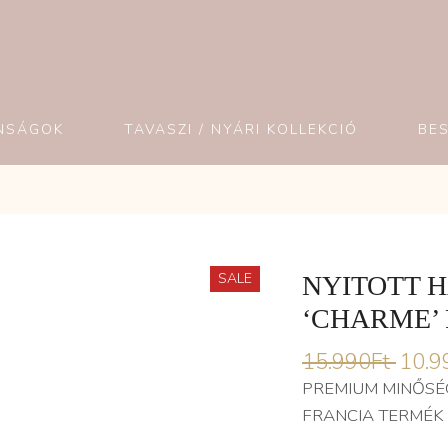
NSÁGOK
TAVASZI / NYÁRI KOLLEKCIÓ
BE
SALE
NYITOTT 
‘CHARME’ 
15.990
Ft
10.9
PREMIUM MINŐSÉ
FRANCIA TERMÉK