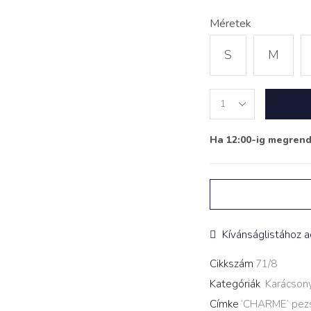
Méretek
S
M
Nyitott
hátú
Szatén
Ha 12:00-ig megren
Ruha
‘CHARME’
pezsgő
színű
quantity
Kívánságlistához 
Cikkszám
71/8
Kategóriák
Karácsony
Címke
‘CHARME’ pez