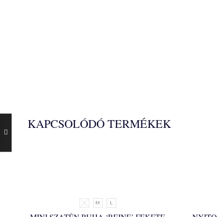
KAPCSOLÓDÓ TERMÉKEK
S
M
L
MINI SZATÉN RUHA ‘REINE’ FEKETE
NYITO