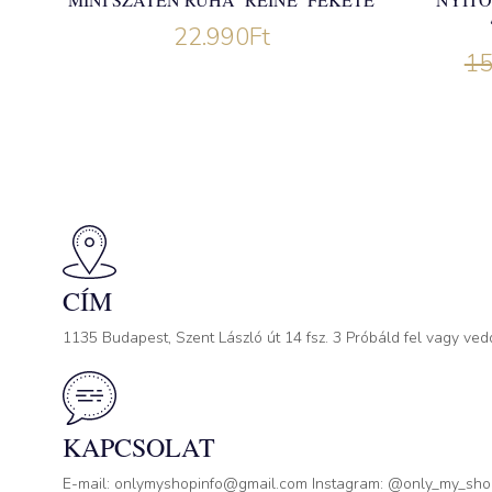
22.990
Ft
15
CÍM
1135 Budapest, Szent László út 14 fsz. 3 Próbáld fel vagy ved
KAPCSOLAT
E-mail: onlymyshopinfo@gmail.com Instagram: @only_my_sh