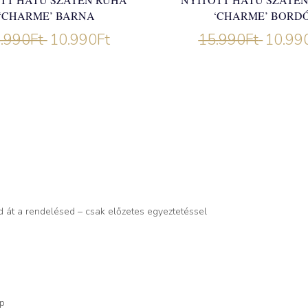
‘CHARME’ BARNA
‘CHARME’ BORD
.990
Ft
10.990
Ft
15.990
Ft
10.99
d át a rendelésed – csak előzetes egyeztetéssel
op