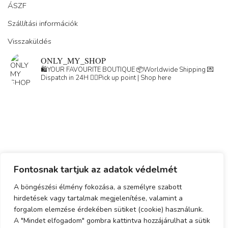
ÁSZF
Szállítási információk
Visszaküldés
ONLY_MY_SHOP
🛍️YOUR FAVOURITE BOUTIQUE
📦Worldwide Shipping
💌
Dispatch in 24H
👇🏽Pick up point | Shop here
Load More
Follow on Instagram
Fontosnak tartjuk az adatok védelmét
Adatkezelési tájékoztató
A böngészési élmény fokozása, a személyre szabott
hirdetések vagy tartalmak megjelenítése, valamint a
ÁSZF
forgalom elemzése érdekében sütiket (cookie) használunk.
Simplepay fizetési tájékoztató
A "Mindet elfogadom" gombra kattintva hozzájárulhat a sütik