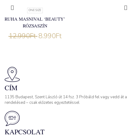
ONE SIZE
RUHA MASNIVAL ‘BEAUTY’
RÓZSASZÍN
12.990
Ft
8.990
Ft
CÍM
1135 Budapest, Szent László út 14 fsz. 3 Próbáld fel vagy vedd át a
rendelésed – csak előzetes egyeztetéssel
KAPCSOLAT