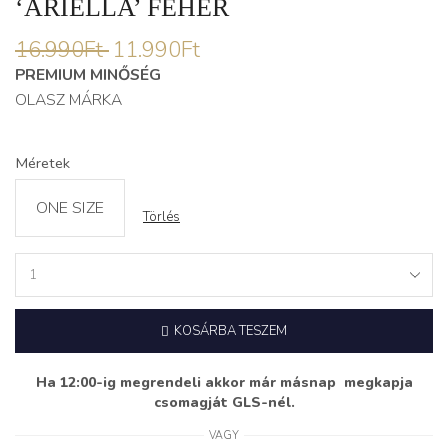
‘ARIELLA’ FEHÉR
16.990
Ft
11.990
Ft
PREMIUM MINŐSÉG
OLASZ MÁRKA
Méretek
ONE SIZE
Törlés
Hagyma
Szoknyás
Ruha
KOSÁRBA TESZEM
‘ARIELLA’
fehér
quantity
Ha 12:00-ig megrendeli akkor már másnap megkapja
csomagját GLS-nél.
VAGY