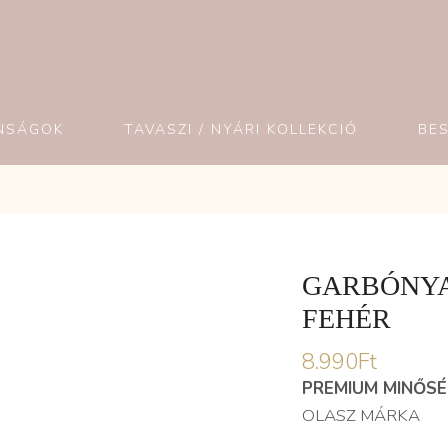
NSÁGOK
TAVASZI / NYÁRI KOLLEKCIÓ
BE
GARBÓNYA
FEHÉR
8.990
Ft
PREMIUM MINŐS
OLASZ MÁRKA