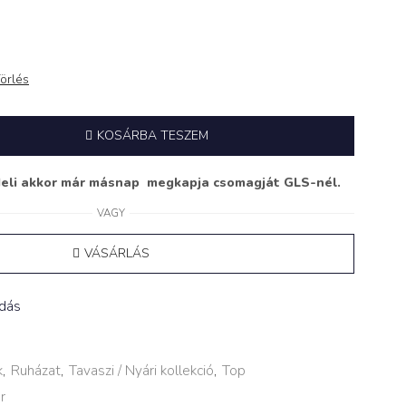
örlés
KOSÁRBA TESZEM
deli akkor már másnap megkapja csomagját GLS-nél.
VAGY
VÁSÁRLÁS
adás
k
,
Ruházat
,
Tavaszi / Nyári kollekció
,
Top
r