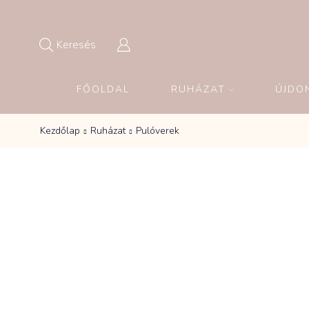
Keresés
FŐOLDAL
RUHÁZAT
ÚJDO
Kezdőlap
Ruházat
Pulóverek