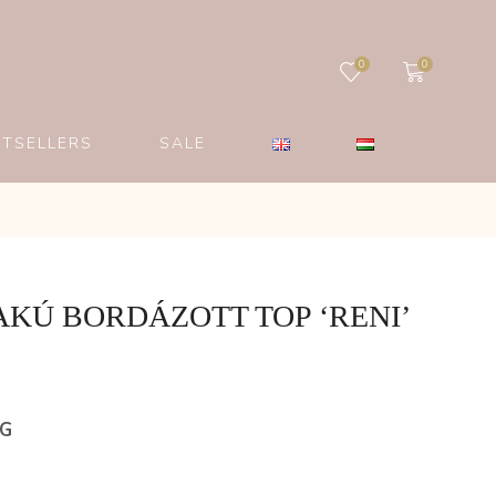
0
0
STSELLERS
SALE
KÚ BORDÁZOTT TOP ‘RENI’
ÉG