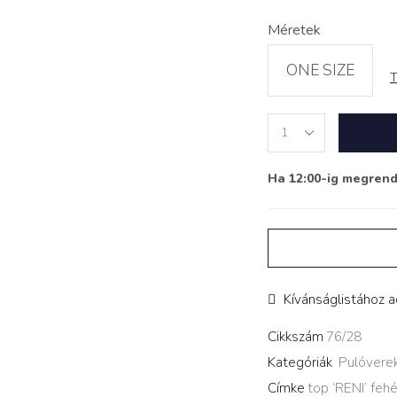
Méretek
ONE SIZE
T
Ha 12:00-ig megren
Kívánságlistához 
Cikkszám
76/28
Kategóriák
Pulóvere
Címke
top ‘RENI’ fehé