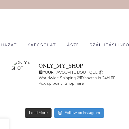
UHÁZAT
KAPCSOLAT
ÁSZF
SZÁLLÍTÁSI INF
ONLY_MY_SHOP
🛍️YOUR FAVOURITE BOUTIQUE
📦
Worldwide Shipping
💌Dispatch in 24H
👇🏽
Pick up point | Shop here
Load More
Follow on Instagram