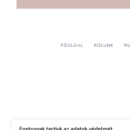
FŐOLDAL
RÓLUNK
R
Fontosnak tartjuk az adatok védelmét