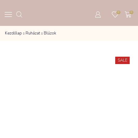
0
0
Kezdőlap
Ruházat
Blúzok
SALE