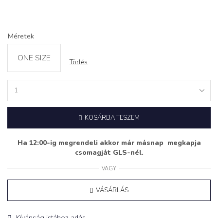
Méretek
ONE SIZE
Törlés
Felső
‘SORRENTO’
quantity
KOSÁRBA TESZEM
Ha 12:00-ig megrendeli akkor már másnap megkapja
csomagját GLS-nél.
VAGY
VÁSÁRLÁS
Kívánságlistához adás