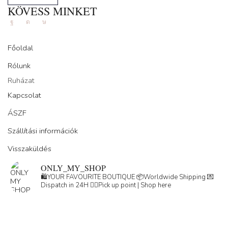
KÖVESS MINKET
Facebook
Instagram
Tik-
tok
Főoldal
Rólunk
Ruházat
Kapcsolat
ÁSZF
Szállítási információk
Visszaküldés
ONLY_MY_SHOP
🛍️YOUR FAVOURITE BOUTIQUE
📦Worldwide Shipping
💌
Dispatch in 24H
👇🏽Pick up point | Shop here