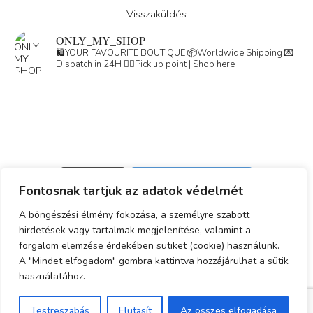
Visszaküldés
ONLY_MY_SHOP
🛍️YOUR FAVOURITE BOUTIQUE
📦Worldwide Shipping
💌
Dispatch in 24H
👇🏽Pick up point | Shop here
Load More
Follow on Instagram
Fontosnak tartjuk az adatok védelmét
Adatkezelési tájékoztató
A böngészési élmény fokozása, a személyre szabott
hirdetések vagy tartalmak megjelenítése, valamint a
ÁSZF
forgalom elemzése érdekében sütiket (cookie) használunk.
Simplepay fizetési tájékoztató
A "Mindet elfogadom" gombra kattintva hozzájárulhat a sütik
használatához.
© 2023-2025 Minden jog fenntartva.
Testreszabás
Elutasít
Az összes elfogadása