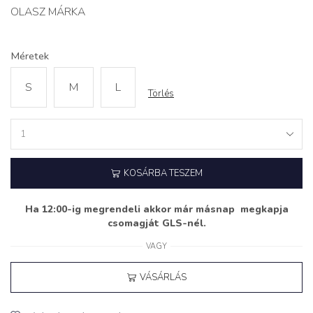
OLASZ MÁRKA
Méretek
S
M
L
Törlés
Csillagos
Nadrágszoknya
'FESTIVE'
KOSÁRBA TESZEM
kövekkel
quantity
Ha 12:00-ig megrendeli akkor már másnap megkapja
csomagját GLS-nél.
VAGY
VÁSÁRLÁS