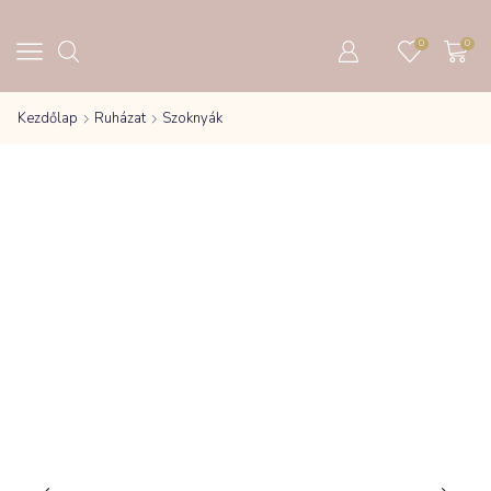
0
0
Kezdőlap
Ruházat
Szoknyák