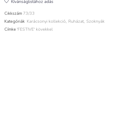
Kívánságlistához adás
Cikkszám
73/33
Kategóriák
Karácsonyi kollekció
,
Ruházat
,
Szoknyák
Címke
'FESTIVE' kövekkel