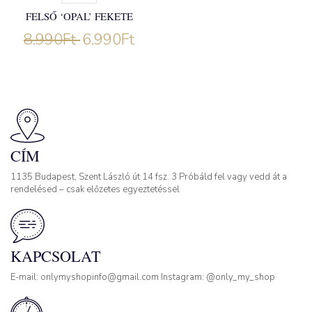
FELSŐ ‘OPAL’ FEKETE
8.990
Ft
6.990
Ft
CÍM
1135 Budapest, Szent László út 14 fsz. 3 Próbáld fel vagy vedd át a
rendelésed – csak előzetes egyeztetéssel
KAPCSOLAT
E-mail: onlymyshopinfo@gmail.com Instagram: @only_my_shop