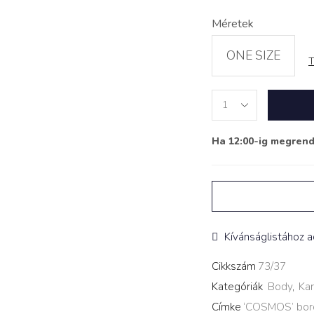
Méretek
ONE SIZE
T
Csillagos
Body
‘COSMOS’
Ha 12:00-ig megren
kövekkel
bordó
quantity
Kívánságlistához 
Cikkszám
73/37
Kategóriák
Body
,
Kar
Címke
‘COSMOS’ bor