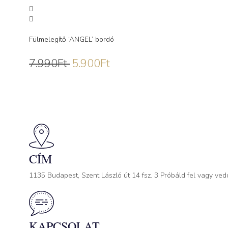
Fülmelegítő ‘ANGEL’ bordó
7.990
Ft
5.900
Ft
CÍM
1135 Budapest, Szent László út 14 fsz. 3 Próbáld fel vagy ved
KAPCSOLAT