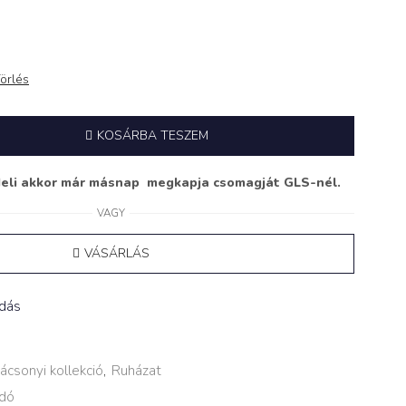
örlés
KOSÁRBA TESZEM
deli akkor már másnap megkapja csomagját GLS-nél.
VAGY
VÁSÁRLÁS
adás
ácsonyi kollekció
,
Ruházat
dó