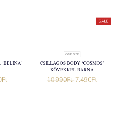
SALE
ONE SIZE
‘BELINA’
CSILLAGOS BODY ‘COSMOS’
KÖVEKKEL BARNA
0
Ft
10.990
Ft
7.490
Ft