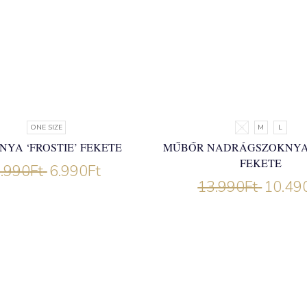
ONE SIZE
S
M
L
NYA ‘FROSTIE’ FEKETE
MŰBŐR NADRÁGSZOKNYA 
FEKETE
.990
Ft
6.990
Ft
13.990
Ft
10.49