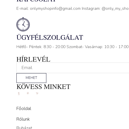
E-mail: onlymyshopinfo@gmail.com Instagram: @only_my_sh
ÜGYFÉLSZOLGÁLAT
Hétfő- Péntek: 8:30 - 20:00 Szombat- Vasárnap: 10:30 - 17:00
HÍRLEVÉL
MEHET
KÖVESS MINKET
Facebook
Instagram
Tik-
tok
Főoldal
Rólunk
Ruházat