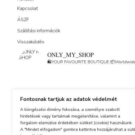
Kapcsolat
ÁSZF
Szállítási információk
Visszaküldés
ONLY_MY_SHOP
🛍️YOUR FAVOURITE BOUTIQUE
📦Worldwide
Fontosnak tartjuk az adatok védelmét
A böngészési élmény fokozása, a személyre szabott
Adatkezelési tájékoztató
hirdetések vagy tartalmak megjelenítése, valamint a
forgalom elemzése érdekében sütiket (cookie) használunk.
ÁSZF
A "Mindet elfogadom" gombra kattintva hozzájárulhat a süti