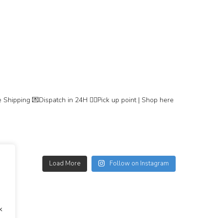
 Shipping
💌Dispatch in 24H
👇🏽Pick up point | Shop here
Load More
Follow on Instagram
k