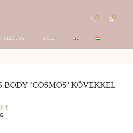
0
0
STSELLERS
SALE
S BODY ‘COSMOS’ KÖVEKKEL
0
Ft
ÉG