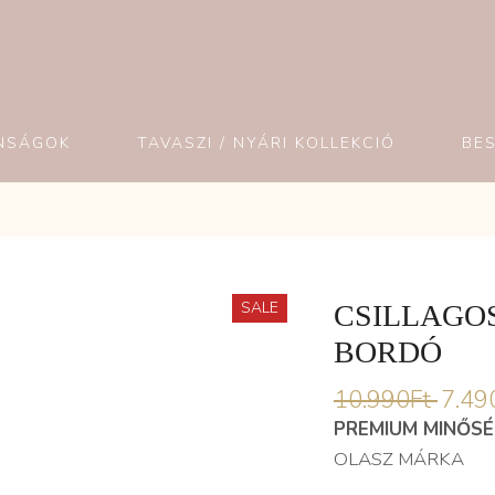
NSÁGOK
TAVASZI / NYÁRI KOLLEKCIÓ
BE
SALE
CSILLAGO
BORDÓ
10.990
Ft
7.49
PREMIUM MINŐS
OLASZ MÁRKA