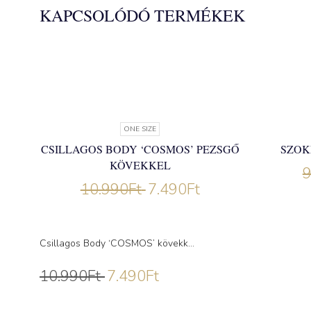
KAPCSOLÓDÓ TERMÉKEK
ONE SIZE
CSILLAGOS BODY ‘COSMOS’ PEZSGŐ
SZOK
KÖVEKKEL
9
10.990
Ft
7.490
Ft
Csillagos Body ‘COSMOS’ kövekk...
10.990
Ft
7.490
Ft