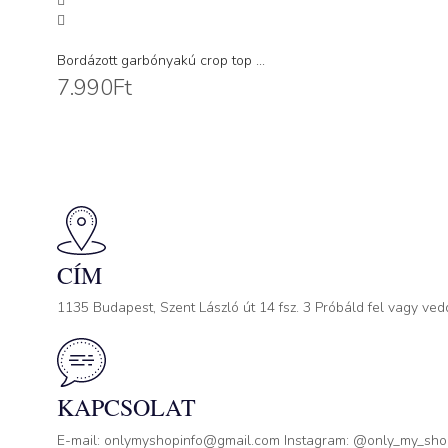
Bordázott garbónyakú crop top ...
7.990
Ft
CÍM
1135 Budapest, Szent László út 14 fsz. 3 Próbáld fel vagy ved
KAPCSOLAT
E-mail: onlymyshopinfo@gmail.com Instagram: @only_my_sh