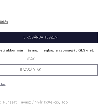
örlés
KOSÁRBA TESZEM
deli akkor már másnap megkapja csomagját GLS-nél.
VAGY
VÁSÁRLÁS
adás
k
,
Ruházat
,
Tavaszi / Nyári kollekció
,
Top