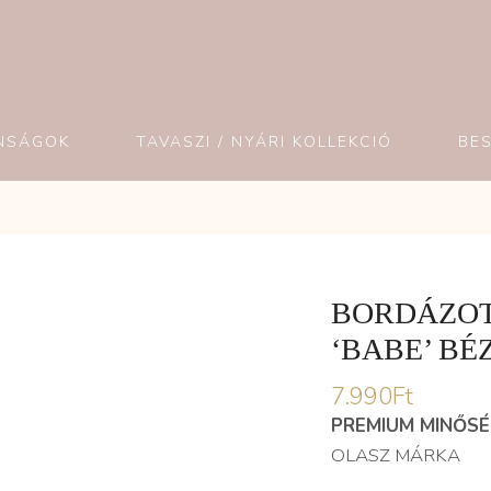
NSÁGOK
TAVASZI / NYÁRI KOLLEKCIÓ
BE
BORDÁZOT
‘BABE’ BÉ
7.990
Ft
PREMIUM MINŐS
OLASZ MÁRKA