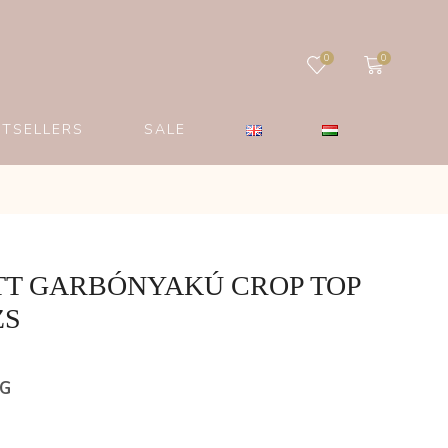
0
0
STSELLERS
SALE
T GARBÓNYAKÚ CROP TOP
ZS
ÉG