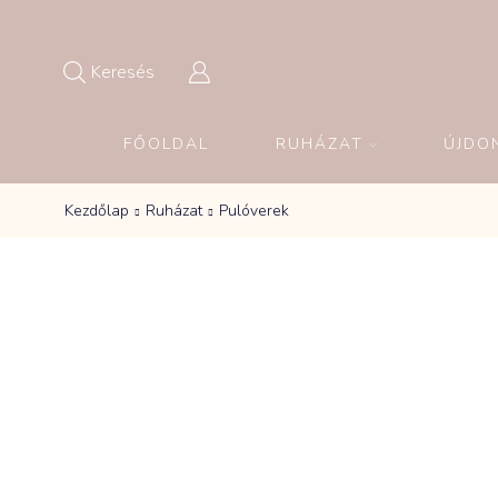
Keresés
FŐOLDAL
RUHÁZAT
ÚJDO
Kezdőlap
Ruházat
Pulóverek