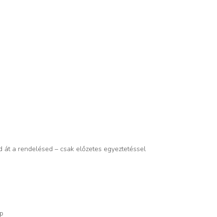
d át a rendelésed – csak előzetes egyeztetéssel
op