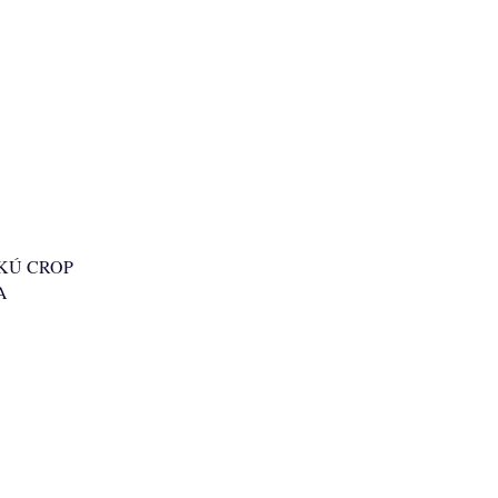
KÚ CROP
A