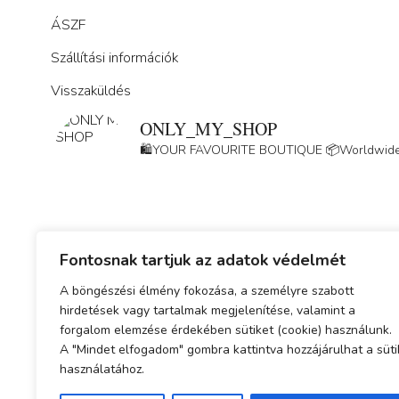
ÁSZF
Szállítási információk
Visszaküldés
ONLY_MY_SHOP
🛍️YOUR FAVOURITE BOUTIQUE
📦Worldwide
Fontosnak tartjuk az adatok védelmét
A böngészési élmény fokozása, a személyre szabott
Adatkezelési tájékoztató
hirdetések vagy tartalmak megjelenítése, valamint a
forgalom elemzése érdekében sütiket (cookie) használunk.
ÁSZF
A "Mindet elfogadom" gombra kattintva hozzájárulhat a süti
használatához.
Simplepay fizetési tájékoztató