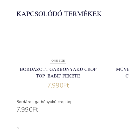
KAPCSOLÓDÓ TERMÉKEK
ONE SIZE
BORDÁZOTT GARBÓNYAKÚ CROP
MŰVE
TOP ‘BABE’ FEKETE
‘
7.990
Ft
Bordázott garbónyakú crop top ...
7.990
Ft