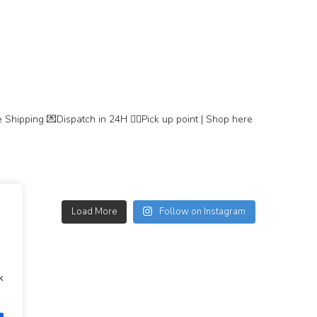
 Shipping
💌Dispatch in 24H
👇🏽Pick up point | Shop here
Load More
Follow on Instagram
k