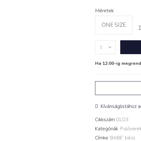
Méretek
ONE SIZE
T
Bordázott
garbónyakú
crop
Ha 12:00-ig megren
top
‘BABE’
bézs
quantity
Kívánságlistához 
Cikkszám
01/23
Kategóriák
Pulóvere
Címke
‘BABE’ bézs