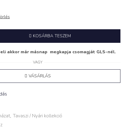
örlés
KOSÁRBA TESZEM
deli akkor már másnap megkapja csomagját GLS-nél.
VAGY
VÁSÁRLÁS
adás
házat
,
Tavaszi / Nyári kollekció
sz