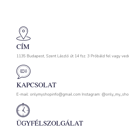
CÍM
1135 Budapest, Szent László út 14 fsz. 3 Próbáld fel vagy ved
KAPCSOLAT
E-mail: onlymyshopinfo@gmail.com Instagram: @only_my_sh
ÜGYFÉLSZOLGÁLAT