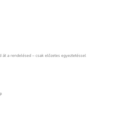
d át a rendelésed – csak előzetes egyeztetéssel
op