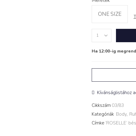
Méretek
ONE SIZE
T
Body
‘ROSELLE’
bész
Ha 12:00-ig megren
quantity
Kívánságlistához 
Cikkszám
03/83
Kategóriák
Body
,
Ru
Címke
‘ROSELLE’ bé