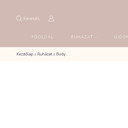
Keresés
FŐOLDAL
RUHÁZAT
ÚJDO
Kezdőlap
Ruházat
Body