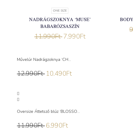
ONE SIZE
NADRÁGSZOKNYA ‘MUSE’
BODY
BABARÓZSASZÍN
9
11.990
Ft
7.990
Ft
Művelúr Nadrágzoknya ‘CH...
12.990
Ft
10.490
Ft
Oversize Áttetsző blúz ‘BLOSSO...
11.990
Ft
6.990
Ft