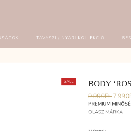
NSÁGOK
TAVASZI / NYÁRI KOLLEKCIÓ
BE
SALE
BODY ‘ROS
9.990
Ft
7.990
PREMIUM MINŐS
OLASZ MÁRKA