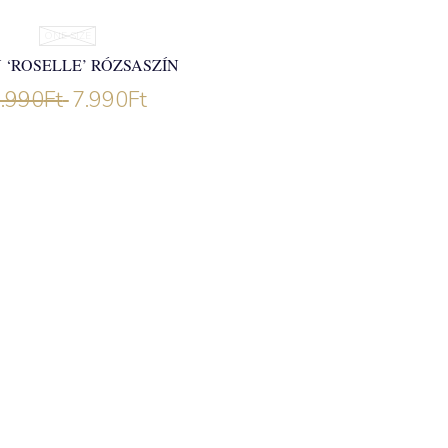
ONE SIZE
 ‘ROSELLE’ RÓZSASZÍN
.990
Ft
7.990
Ft