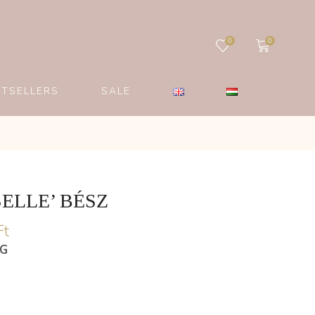
0
0
STSELLERS
SALE
ELLE’ BÉSZ
Ft
ÉG