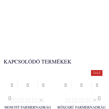
KAPCSOLÓDÓ TERMÉKEK
SALE
XS
S
M
L
XL
XS
S
M
L
XL
MOM FIT FARMERNADRÁG
BŐSZÁRÚ FARMERNADRÁG