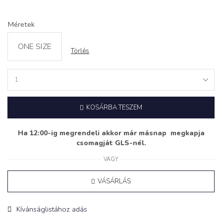
Méretek
ONE SIZE
Törlés
Body
‘NAUGHTY’
fekete
KOSÁRBA TESZEM
quantity
Ha 12:00-ig megrendeli akkor már másnap megkapja
csomagját GLS-nél.
VAGY
VÁSÁRLÁS
Kívánságlistához adás