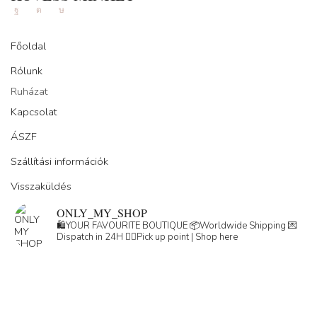
Facebook
Instagram
Tik-
tok
Főoldal
Rólunk
Ruházat
Kapcsolat
ÁSZF
Szállítási információk
Visszaküldés
ONLY_MY_SHOP
🛍️YOUR FAVOURITE BOUTIQUE
📦Worldwide Shipping
💌
Dispatch in 24H
👇🏽Pick up point | Shop here