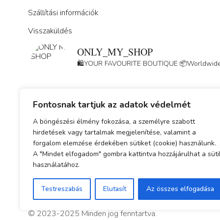
Szállítási információk
Visszaküldés
ONLY_MY_SHOP
🛍️YOUR FAVOURITE BOUTIQUE
📦Worldwide
Fontosnak tartjuk az adatok védelmét
A böngészési élmény fokozása, a személyre szabott
hirdetések vagy tartalmak megjelenítése, valamint a
forgalom elemzése érdekében sütiket (cookie) használunk.
Adatkezelési tájékoztató
A "Mindet elfogadom" gombra kattintva hozzájárulhat a süti
használatához.
ÁSZF
Simplepay fizetési tájékoztató
Testreszabás
Elutasít
Az összes elfogadása
© 2023-2025 Minden jog fenntartva.