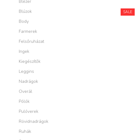
Blézer
Blúzok
SALE
Body
Farmerek
Felsőruházat
Ingek
Kiegészítők
Leggins
Nadrágok
Overál
Pólók
Pulóverek
Rövidnadrágok
Ruhák