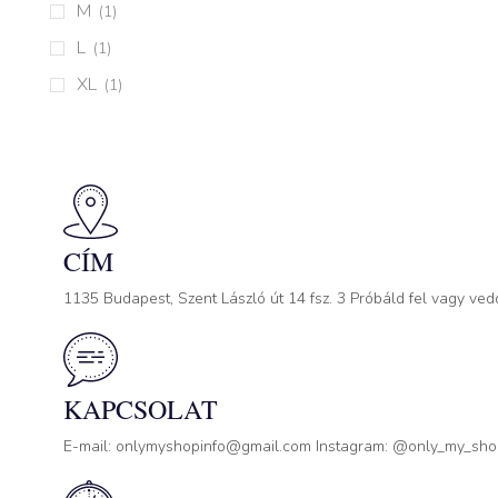
M
(1)
L
(1)
XL
(1)
CÍM
1135 Budapest, Szent László út 14 fsz. 3 Próbáld fel vagy ved
KAPCSOLAT
E-mail: onlymyshopinfo@gmail.com Instagram: @only_my_sh