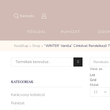
Keresés
FŐOLDAL
RUHÁZAT
ÚJDO
Kezdőlap
Shop
“‘WINTER’ Vanilla” Címkével Rendelkező 
Keresés a következőre:
View as:
List
Grid
KATEGÓRIÁK
Mutat
Products
Karácsonyi kollekció
per
page
Ruházat