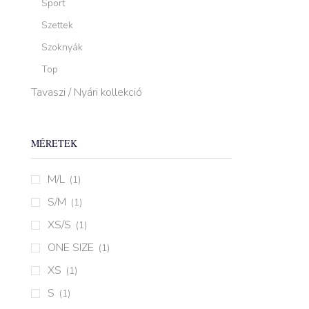
Sport
Szettek
Szoknyák
Top
Tavaszi / Nyári kollekció
MÉRETEK
M/L
(1)
S/M
(1)
XS/S
(1)
ONE SIZE
(1)
XS
(1)
S
(1)