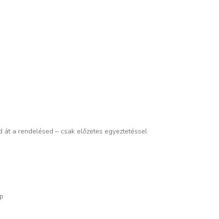
d át a rendelésed – csak előzetes egyeztetéssel
op