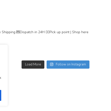
 Shipping
💌Dispatch in 24H
👇🏽Pick up point | Shop here
Load More
Follow on Instagram
k