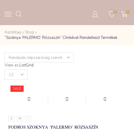
0
0
Kezdőlap
Shop
“Szoknya ‘PALERMO’ Rózsaszín” Címkével Rendelkező Termékek
View as:
List
Grid
Products
per
page
SALE
S
M
L
FODROS SZOKNYA ‘PALERMO’ RÓZSASZÍN