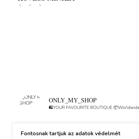
Facebook
Instagram
Tik-
tok
ONLY_MY_SHOP
🛍️YOUR FAVOURITE BOUTIQUE
📦Worldwide
Fontosnak tartjuk az adatok védelmét