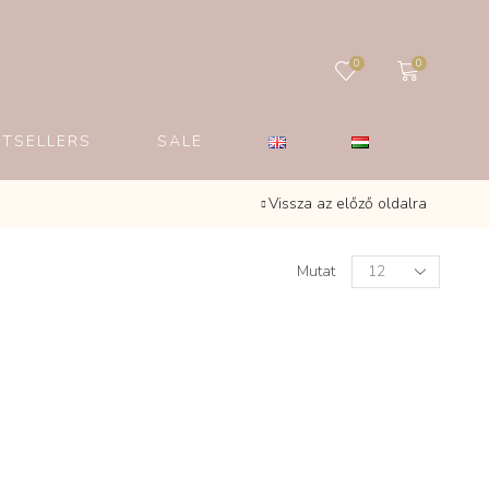
0
0
STSELLERS
SALE
Vissza az előző oldalra
Products
Mutat
per
page