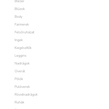
Blézer
Blúzok
Body
Farmerek
Felsőruházat
Ingek
Kiegészítők
Leggins
Nadrágok
Overál
Pólók
Pulóverek
Rövidnadrágok
Ruhák