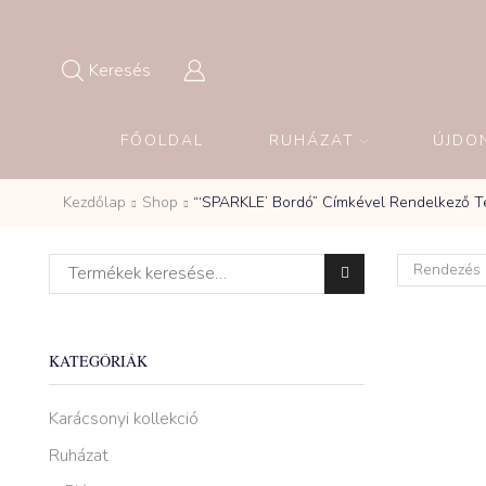
Keresés
FŐOLDAL
RUHÁZAT
ÚJDO
Kezdőlap
Shop
“‘SPARKLE’ Bordó” Címkével Rendelkező 
Keresés a következőre:
KATEGÓRIÁK
Karácsonyi kollekció
Ruházat