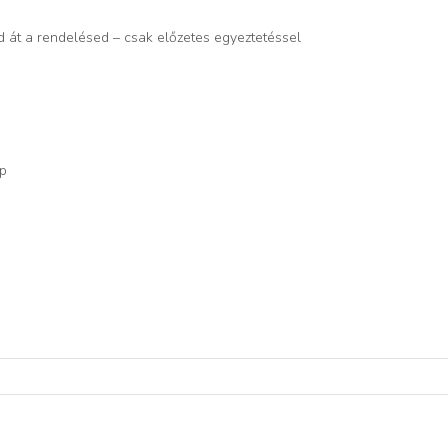
d át a rendelésed – csak előzetes egyeztetéssel
op