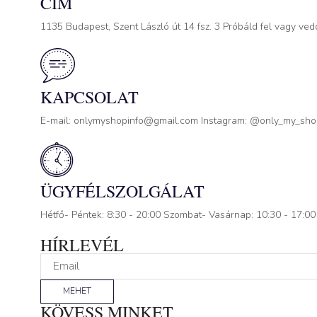
CÍM
1135 Budapest, Szent László út 14 fsz. 3 Próbáld fel vagy ved
KAPCSOLAT
E-mail: onlymyshopinfo@gmail.com Instagram: @only_my_sh
ÜGYFÉLSZOLGÁLAT
Hétfő- Péntek: 8:30 - 20:00 Szombat- Vasárnap: 10:30 - 17:00
HÍRLEVÉL
MEHET
KÖVESS MINKET