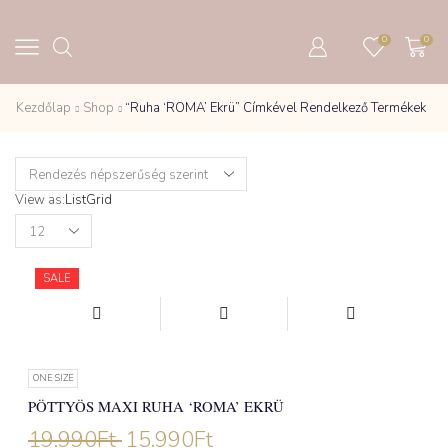
0
0
Kezdőlap
Shop
“ruha ‘ROMA’ Ekrü” Címkével Rendelkező Termékek
View as:
List
Grid
Products
per
page
NEW
SALE
ONE SIZE
PÖTTYÖS MAXI RUHA ‘ROMA’ EKRÜ
19.990
Ft
15.990
Ft