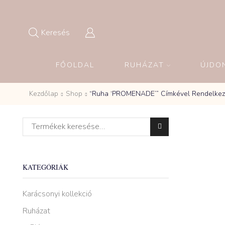
Keresés
FŐOLDAL
RUHÁZAT
ÚJDO
Kezdőlap
Shop
“Ruha ‘PROMENADE’” Címkével Rendelke
Keresés a következőre:
KATEGÓRIÁK
Karácsonyi kollekció
Ruházat