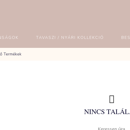
NSÁGOK
TAVASZI / NYÁRI KOLLEKCIÓ
BE
ző Termékek
NINCS TALÁL
Keressen újra