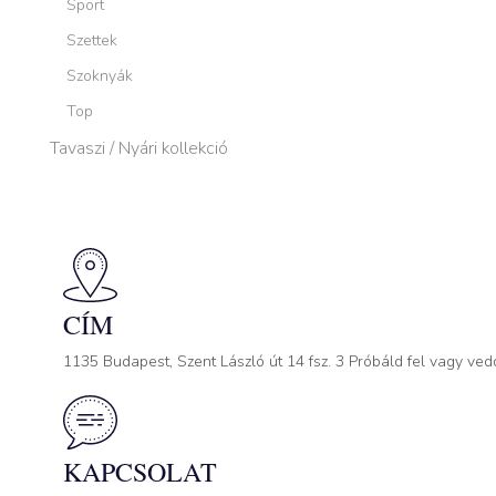
Sport
Szettek
Szoknyák
Top
Tavaszi / Nyári kollekció
CÍM
1135 Budapest, Szent László út 14 fsz. 3 Próbáld fel vagy ved
KAPCSOLAT