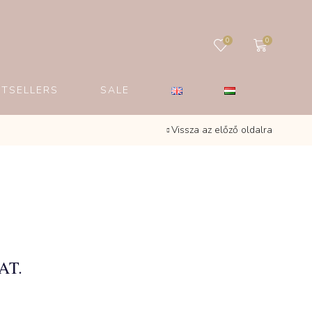
0
0
STSELLERS
SALE
Vissza az előző oldalra
AT.