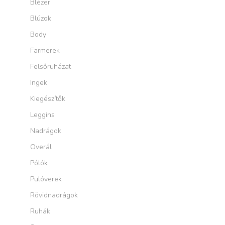
Blézer
Blúzok
Body
Farmerek
Felsőruházat
Ingek
Kiegészítők
Leggins
Nadrágok
Overál
Pólók
Pulóverek
Rövidnadrágok
Ruhák