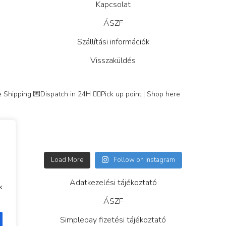
Kapcsolat
ÁSZF
Szállítási információk
Visszaküldés
 Shipping
💌Dispatch in 24H
👇🏽Pick up point | Shop here
Load More
Follow on Instagram
Adatkezelési tájékoztató
k
ÁSZF
Simplepay fizetési tájékoztató