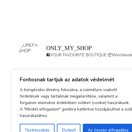
ONLY_MY_SHOP
🛍️YOUR FAVOURITE BOUTIQUE
📦Worldwide
Fontosnak tartjuk az adatok védelmét
A böngészési élmény fokozása, a személyre szabott
hirdetések vagy tartalmak megjelenítése, valamint a
forgalom elemzése érdekében sütiket (cookie) használunk.
A "Mindet elfogadom" gombra kattintva hozzájárulhat a süti
használatához.
Testreszabás
Elutasít
Az összes elfogadása