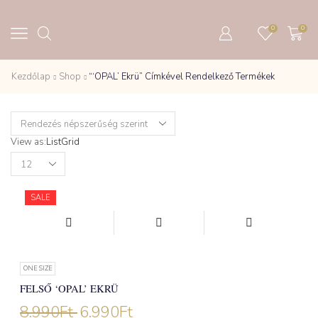
0
0
Kezdőlap
Shop
“‘OPAL’ Ekrü” Címkével Rendelkező Termékek
View as:
List
Grid
Products
per
page
SALE
ONE SIZE
FELSŐ ‘OPAL’ EKRÜ
8.990
Ft
6.990
Ft