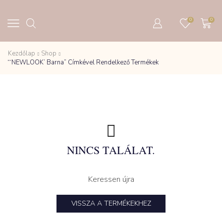
0
0
Kezdőlap
Shop
“‘NEWLOOK’ Barna” Címkével Rendelkező Termékek
NINCS TALÁLAT.
Keressen újra
VISSZA A TERMÉKEKHEZ