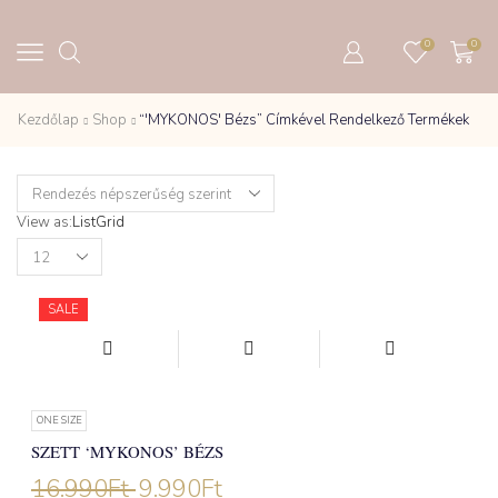
0
0
Kezdőlap
Shop
“'MYKONOS' Bézs” Címkével Rendelkező Termékek
View as:
List
Grid
Products
per
page
SALE
ONE SIZE
SZETT ‘MYKONOS’ BÉZS
16.990
Ft
9.990
Ft