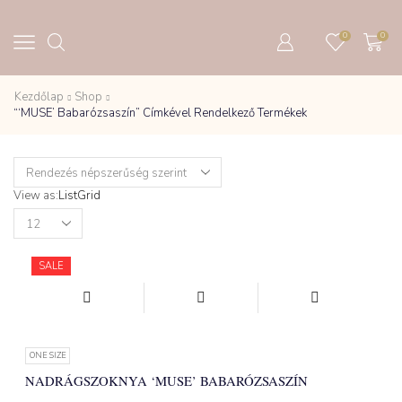
0
0
Kezdőlap
Shop
“‘MUSE’ Babarózsaszín” Címkével Rendelkező Termékek
View as:
List
Grid
Products
per
page
SALE
ONE SIZE
NADRÁGSZOKNYA ‘MUSE’ BABARÓZSASZÍN