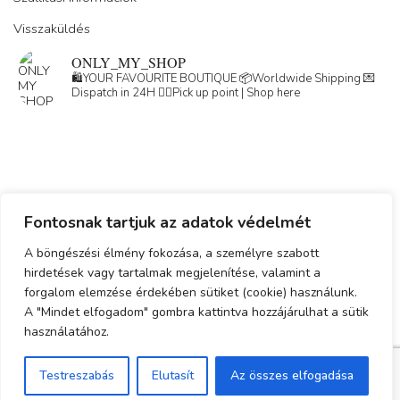
Visszaküldés
ONLY_MY_SHOP
🛍️YOUR FAVOURITE BOUTIQUE
📦Worldwide Shipping
💌
Dispatch in 24H
👇🏽Pick up point | Shop here
Fontosnak tartjuk az adatok védelmét
Load More
Follow on Instagram
A böngészési élmény fokozása, a személyre szabott
hirdetések vagy tartalmak megjelenítése, valamint a
Adatkezelési tájékoztató
forgalom elemzése érdekében sütiket (cookie) használunk.
ÁSZF
A "Mindet elfogadom" gombra kattintva hozzájárulhat a sütik
használatához.
Simplepay fizetési tájékoztató
Testreszabás
Elutasít
Az összes elfogadása
© 2023-2025 Minden jog fenntartva.