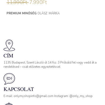
11.990
Ft
7.990
Ft
PREMIUM MINŐSÉG
OLÁSZ MÁRKA
CÍM
1135 Budapest, Szent László út 14 fsz. 3 Próbáld fel vagy vedd át a
rendelésed – csak előzetes egyeztetéssel
KAPCSOLAT
E-mail: onlymyshopinfo@gmail.com Instagram: @only_my_shop