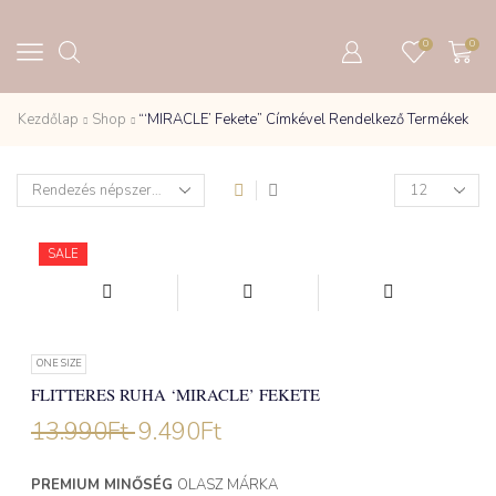
0
0
Kezdőlap
Shop
“‘MIRACLE’ Fekete” Címkével Rendelkező Termékek
Products
per
page
SALE
ONE SIZE
FLITTERES RUHA ‘MIRACLE’ FEKETE
13.990
Ft
9.490
Ft
PREMIUM MINŐSÉG
OLASZ MÁRKA