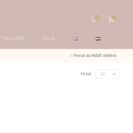
0
0
STSELLERS
SALE
Vissza az előző oldalra
Mutat