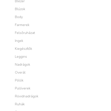
Blézer
Blúzok
Body
Farmerek
Felsőruházat
Ingek
Kiegészítők
Leggins
Nadrágok
Overál
Pólók
Pulóverek
Rövidnadrágok
Ruhák