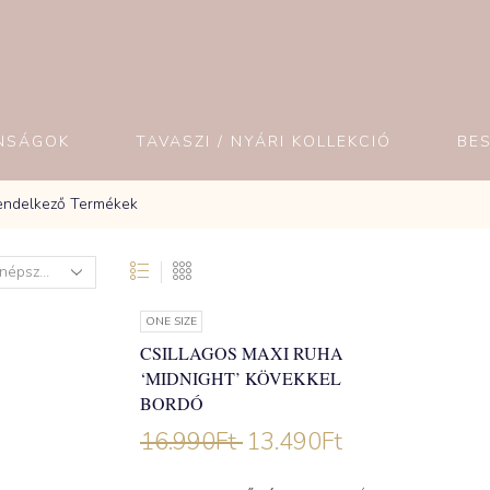
NSÁGOK
TAVASZI / NYÁRI KOLLEKCIÓ
BE
Rendelkező Termékek
ONE SIZE
CSILLAGOS MAXI RUHA
‘MIDNIGHT’ KÖVEKKEL
BORDÓ
16.990
Ft
13.490
Ft