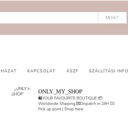
MEHET
UHÁZAT
KAPCSOLAT
ÁSZF
SZÁLLÍTÁSI INF
ONLY_MY_SHOP
🛍️YOUR FAVOURITE BOUTIQUE
📦
Worldwide Shipping
💌Dispatch in 24H
👇🏽
Pick up point | Shop here