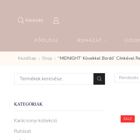
Keresés
FŐOLDAL
RUHÁZAT
ÚJDO
Kezdőlap
Shop
“‘MIDNIGHT’ Kövekkel Bordó” Címkével 
KATEGÓRIÁK
SALE
Karácsonyi kollekció
Ruházat