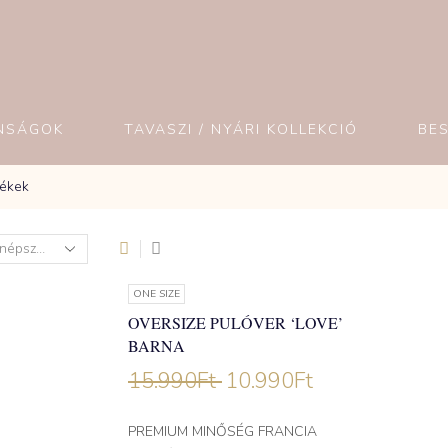
NSÁGOK
TAVASZI / NYÁRI KOLLEKCIÓ
BE
mékek
ONE SIZE
OVERSIZE PULÓVER ‘LOVE’
BARNA
15.990
Ft
10.990
Ft
PREMIUM MINŐSÉG FRANCIA