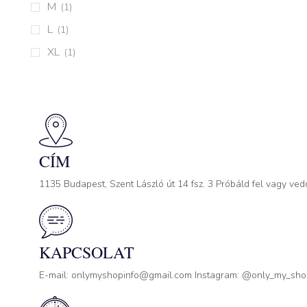
M
(1)
L
(1)
XL
(1)
CÍM
1135 Budapest, Szent László út 14 fsz. 3 Próbáld fel vagy ved
KAPCSOLAT
E-mail: onlymyshopinfo@gmail.com Instagram: @only_my_sh