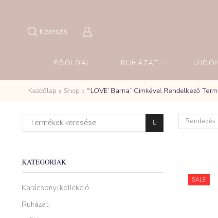
Keresés
FŐOLDAL
RUHÁZAT
ÚJDO
Kezdőlap
Shop
“‘LOVE’ Barna” Címkével Rendelkező Ter
Keresés a következőre:
KATEGÓRIÁK
SALE
Karácsonyi kollekció
Ruházat