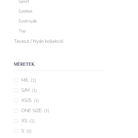
Sport
Szettek
Szoknyák
Top
Tavaszi / Nyári kollekció
MÉRETEK
M/L
(1)
S/M
(1)
XS/S
(1)
ONE SIZE
(1)
XS
(1)
S
(1)