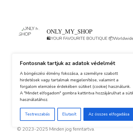
ONLY_MY_SHOP
🛍️YOUR FAVOURITE BOUTIQUE
📦Worldwide
Fontosnak tartjuk az adatok védelmét
A böngészési élmény fokozása, a személyre szabott
hirdetések vagy tartalmak megjelenítése, valamint a
forgalom elemzése érdekében sütiket (cookie) használunk.
A "Mindet elfogadom" gombra kattintva hozzájárulhat a süti
használatához.
Testreszabás
Elutasít
Az összes elfogadása
© 2023-2025 Minden jog fenntartva.