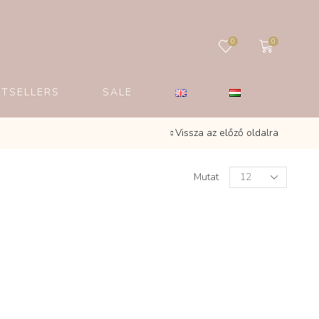
0
0
STSELLERS
SALE
Vissza az előző oldalra
Products
Mutat
per
page