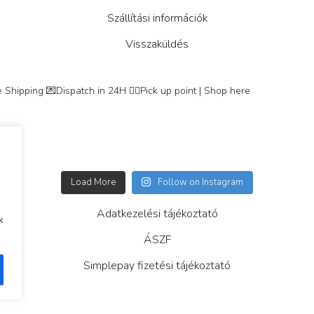
Szállítási információk
Visszaküldés
 Shipping
💌Dispatch in 24H
👇🏽Pick up point | Shop here
Load More
Follow on Instagram
Adatkezelési tájékoztató
k
ÁSZF
Simplepay fizetési tájékoztató