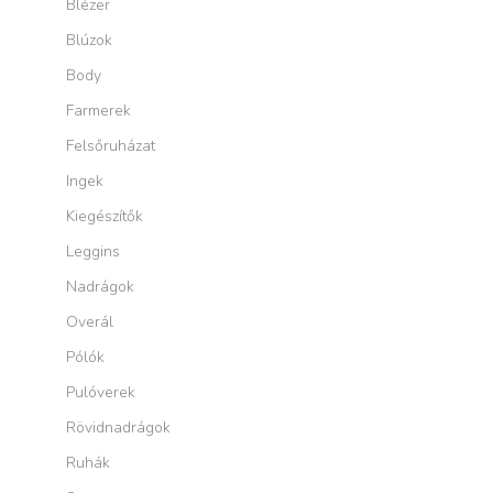
Blézer
Blúzok
Body
Farmerek
Felsőruházat
Ingek
Kiegészítők
Leggins
Nadrágok
Overál
Pólók
Pulóverek
Rövidnadrágok
Ruhák