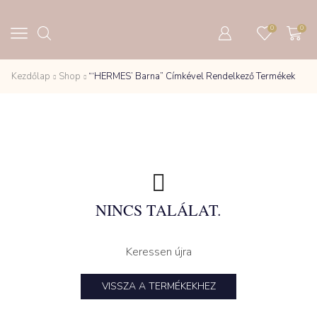
0
0
Kezdőlap
Shop
“‘HERMES’ Barna” Címkével Rendelkező Termékek
NINCS TALÁLAT.
Keressen újra
VISSZA A TERMÉKEKHEZ