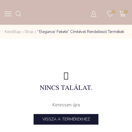
0
0
Kezdőlap
Shop
“‘Elegance’ Fekete” Címkével Rendelkező Termékek
NINCS TALÁLAT.
Keressen újra
VISSZA A TERMÉKEKHEZ