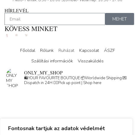
HÍRLEVÉL
MEHET
KÖVESS MINKET
Főoldal
Rólunk
Ruházat
Kapcsolat
ÁSZF
Szállítási információk
Visszaküldés
ONLY_MY_SHOP
🛍️YOUR FAVOURITE BOUTIQUE
📦Worldwide Shipping
💌
Dispatch in 24H
👇🏽Pick up point | Shop here
Fontosnak tartjuk az adatok védelmét
Load More
Follow on Instagram