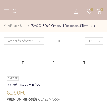
0
0
Kezdőlap
Shop
“'BASIC' Bész” Címkével Rendelkező Termékek
ONE SIZE
FELSŐ ‘BASIC’ BÉSZ
6.990
Ft
PREMIUM MINŐSÉG
OLASZ MÁRKA