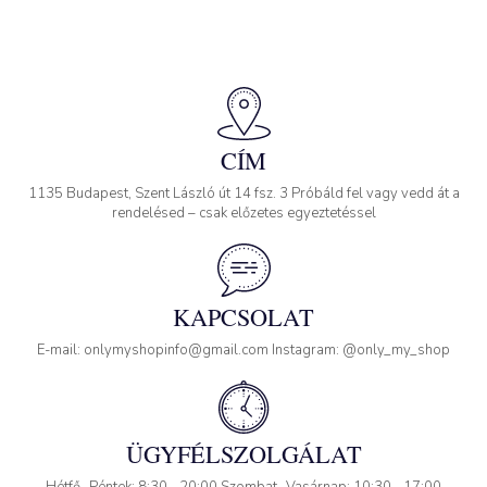
CÍM
1135 Budapest, Szent László út 14 fsz. 3 Próbáld fel vagy vedd át a
rendelésed – csak előzetes egyeztetéssel
KAPCSOLAT
E-mail: onlymyshopinfo@gmail.com Instagram: @only_my_shop
ÜGYFÉLSZOLGÁLAT
Hétfő- Péntek: 8:30 - 20:00 Szombat- Vasárnap: 10:30 - 17:00