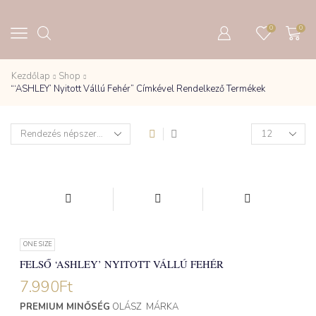
0
0
Kezdőlap
Shop
“‘ASHLEY’ Nyitott Vállú Fehér” Címkével Rendelkező Termékek
Products
per
page
ONE SIZE
FELSŐ ‘ASHLEY’ NYITOTT VÁLLÚ FEHÉR
7.990
Ft
PREMIUM MINŐSÉG
OLÁSZ MÁRKA