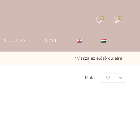
0
0
STSELLERS
SALE
Vissza az előző oldalra
Products
Mutat
per
page