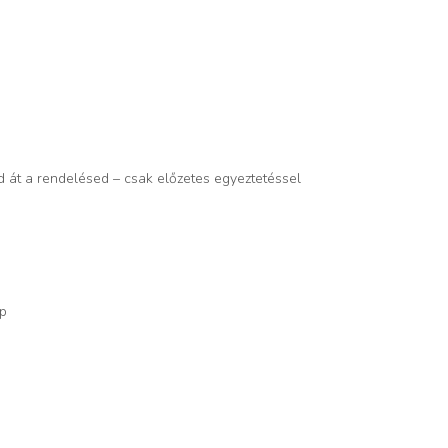
d át a rendelésed – csak előzetes egyeztetéssel
op