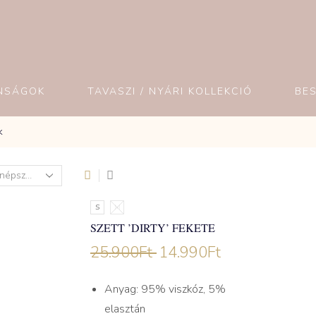
NSÁGOK
TAVASZI / NYÁRI KOLLEKCIÓ
BE
k
S
M
SZETT ’DIRTY’ FEKETE
25.900
Ft
14.990
Ft
Anyag: 95% viszkóz, 5%
elasztán