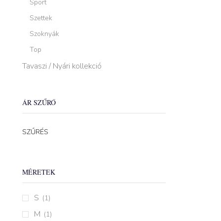
Sport
Szettek
Szoknyák
Top
Tavaszi / Nyári kollekció
ÁR SZŰRŐ
Min
Max
SZŰRÉS
ár
ár
MÉRETEK
S
(1)
M
(1)