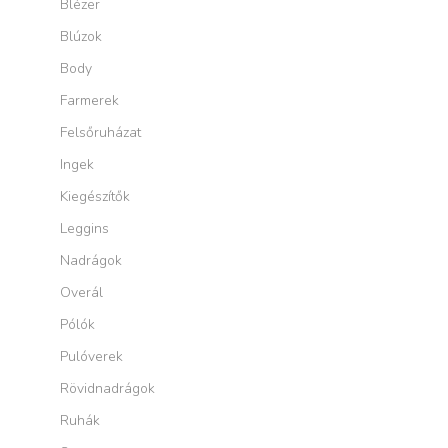
Blézer
Blúzok
Body
Farmerek
Felsőruházat
Ingek
Kiegészítők
Leggins
Nadrágok
Overál
Pólók
Pulóverek
Rövidnadrágok
Ruhák