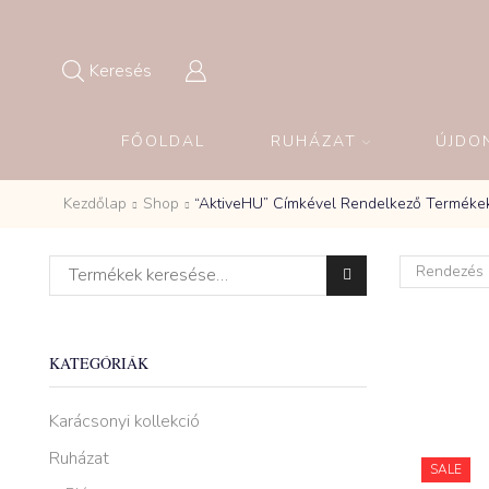
Keresés
FŐOLDAL
RUHÁZAT
ÚJDO
Kezdőlap
Shop
“AktiveHU” Címkével Rendelkező Terméke
Keresés a következőre:
KATEGÓRIÁK
Karácsonyi kollekció
Ruházat
SALE