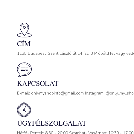
CÍM
1135 Budapest, Szent László út 14 fsz. 3 Próbáld fel vagy ved
KAPCSOLAT
E-mail: onlymyshopinfo@gmail.com Instagram: @only_my_sh
ÜGYFÉLSZOLGÁLAT
Hétfő- Péntek: 8:30 - 20:00 Szombat- Vasárnap: 10:30 - 17:00