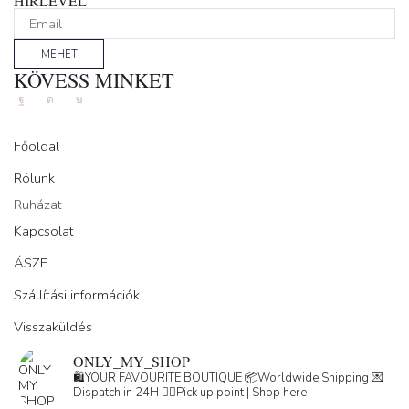
HÍRLEVÉL
MEHET
KÖVESS MINKET
Facebook
Instagram
Tik-
tok
Főoldal
Rólunk
Ruházat
Kapcsolat
ÁSZF
Szállítási információk
Visszaküldés
ONLY_MY_SHOP
🛍️YOUR FAVOURITE BOUTIQUE
📦Worldwide Shipping
💌
Dispatch in 24H
👇🏽Pick up point | Shop here