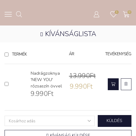
1
0
KÍVÁNSÁGLISTA
ÁR
TEVÉKENYSÉG
TERMÉK
Nadrágzoknya
13.990
Ft
'NEW YOU'
9.990
Ft
rózsaszín övvel
9.990
Ft
KÜLDÉS
KÍVÁNSÁG KÜLDÉSE