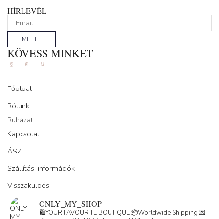
HÍRLEVÉL
MEHET
KÖVESS MINKET
Facebook
Instagram
Tik-
tok
Főoldal
Rólunk
Ruházat
Kapcsolat
ÁSZF
Szállítási információk
Visszaküldés
ONLY_MY_SHOP
🛍️YOUR FAVOURITE BOUTIQUE
📦Worldwide Shipping
💌