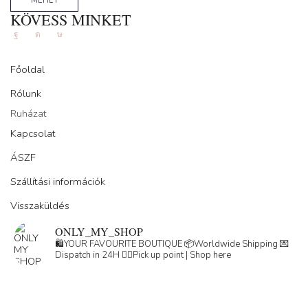
MEHET
KÖVESS MINKET
Facebook
Instagram
Tik-
tok
Főoldal
Rólunk
Ruházat
Kapcsolat
ÁSZF
Szállítási információk
Visszaküldés
ONLY_MY_SHOP
🛍️YOUR FAVOURITE BOUTIQUE
📦Worldwide Shipping
💌
Dispatch in 24H
👇🏽Pick up point | Shop here