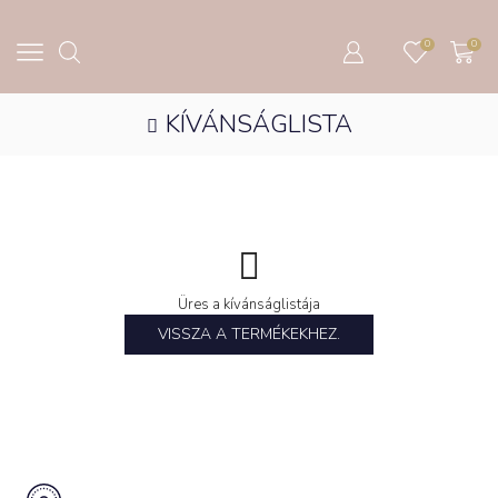
0
0
KÍVÁNSÁGLISTA
Üres a kívánságlistája
VISSZA A TERMÉKEKHEZ.