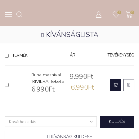
1
0
KÍVÁNSÁGLISTA
ÁR
TEVÉKENYSÉG
TERMÉK
Ruha masnival
9.990
Ft
'RIVIERA' fekete
6.990
Ft
6.990
Ft
KÜLDÉS
KÍVÁNSÁG KÜLDÉSE