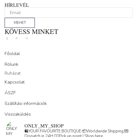
HÍRLEVÉL
MEHET
KÖVESS MINKET
Facebook
Instagram
Tik-
tok
Főoldal
Rólunk
Ruházat
Kapcsolat
ÁSZF
Szállítási információk
Visszaküldés
ONLY_MY_SHOP
🛍️YOUR FAVOURITE BOUTIQUE
📦Worldwide Shipping
💌
Dispatch in 24H
👇🏽Pick up point | Shop here