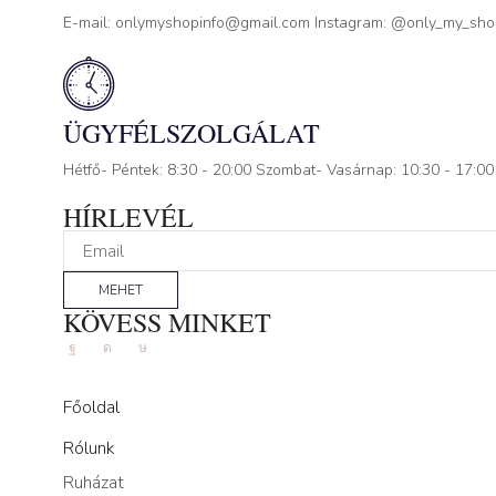
E-mail: onlymyshopinfo@gmail.com Instagram: @only_my_sh
ÜGYFÉLSZOLGÁLAT
Hétfő- Péntek: 8:30 - 20:00 Szombat- Vasárnap: 10:30 - 17:00
HÍRLEVÉL
MEHET
KÖVESS MINKET
Facebook
Instagram
Tik-
tok
Főoldal
Rólunk
Ruházat