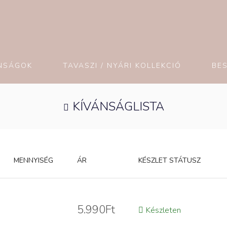
NSÁGOK
TAVASZI / NYÁRI KOLLEKCIÓ
BE
KÍVÁNSÁGLISTA
MENNYISÉG
ÁR
KÉSZLET STÁTUSZ
5.990
Ft
Készleten