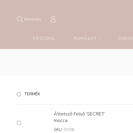
Keresés
FŐOLDAL
RUHÁZAT
ÚJDO
TERMÉK
Áttetsző Felső ‘SECRET’
mocca
SKU:
02/08