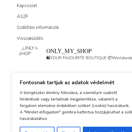
Kapcsolat
ÁSZF
Szállítási információk
Visszaküldés
ONLY_MY_SHOP
🛍️YOUR FAVOURITE BOUTIQUE
📦Worldwide
Fontosnak tartjuk az adatok védelmét
A böngészési élmény fokozása, a személyre szabott
hirdetések vagy tartalmak megjelenítése, valamint a
forgalom elemzése érdekében sütiket (cookie) használunk.
Adatkezelési tájékoztató
A "Mindet elfogadom" gombra kattintva hozzájárulhat a süti
használatához.
ÁSZF
Simplepay fizetési tájékoztató