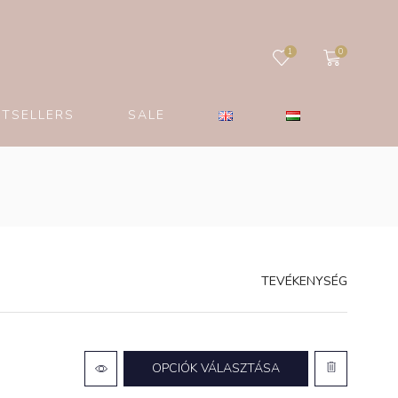
1
0
STSELLERS
SALE
TEVÉKENYSÉG
OPCIÓK VÁLASZTÁSA