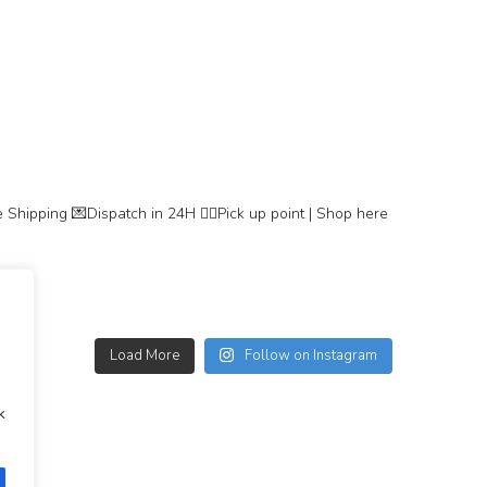
 Shipping
💌Dispatch in 24H
👇🏽Pick up point | Shop here
Load More
Follow on Instagram
k