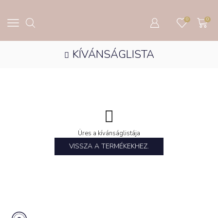
0
0
KÍVÁNSÁGLISTA
Üres a kívánságlistája
VISSZA A TERMÉKEKHEZ.