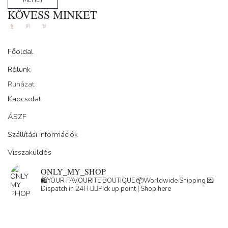
MEHET
KÖVESS MINKET
Facebook
Instagram
Tik-
tok
Főoldal
Rólunk
Ruházat
Kapcsolat
ÁSZF
Szállítási információk
Visszaküldés
ONLY_MY_SHOP
🛍️YOUR FAVOURITE BOUTIQUE
📦Worldwide Shipping
💌
Dispatch in 24H
👇🏽Pick up point | Shop here