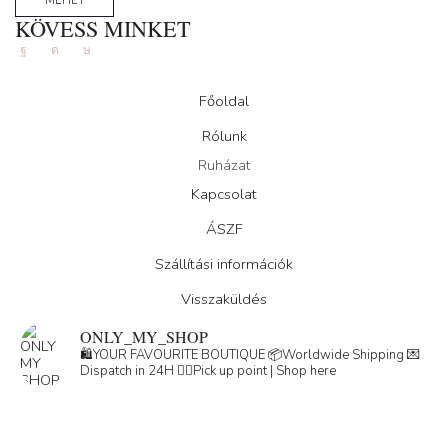
MEHET
KÖVESS MINKET
Facebook
Instagram
Tik-
tok
Főoldal
Rólunk
Ruházat
Kapcsolat
ÁSZF
Szállítási információk
Visszaküldés
ONLY_MY_SHOP
🛍️YOUR FAVOURITE BOUTIQUE
📦Worldwide Shipping
💌
Dispatch in 24H
👇🏽Pick up point | Shop here