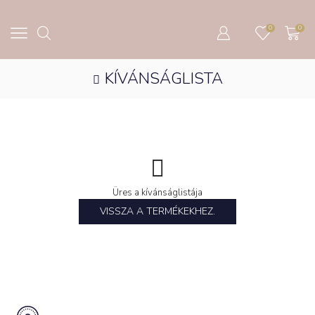
0
0
KÍVÁNSÁGLISTA
Üres a kívánságlistája
VISSZA A TERMÉKEKHEZ.